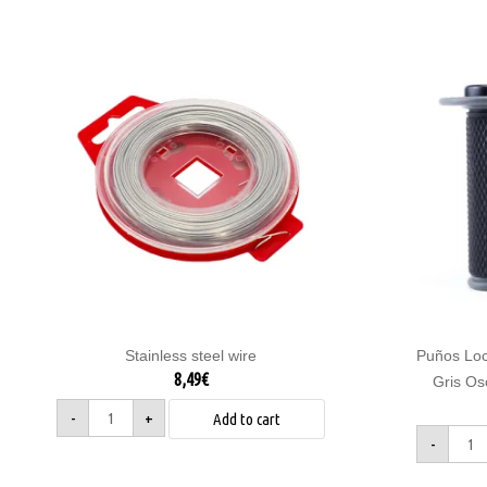
Alambre
Puños
puños
Lock-
quantity
On
Race
doble
compu
Gris
Oscur
"Full-
Diamo
quanti
Stainless steel wire
Puños Lo
8,49
€
Gris Os
-
+
Add to cart
-