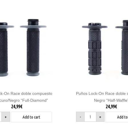
Puños
Lock-
On
Race
doble
esto
compuesto
Negro
o/Negro
"Half-
Waffle"
nd"
quantity
ty
ck-On Race doble compuesto
Puños Lock-On Race doble 
curo/Negro “Full-Diamond”
Negro “Half-Waffle
24,99
€
24,99
€
+
-
+
Add to cart
Add to