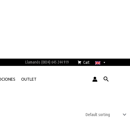
Llamanós (0034) 645 244 919
Cart
Search
CIONES
OUTLET