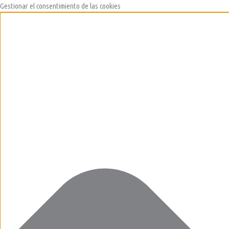
Skip
Functional
Marketing
Estadísticas
Preferences
Gestionar el consentimiento de las cookies
to
content