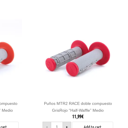
Puños
MTR2
RACE
doble
compuesto
GrisRojo
"Half-
Waffle"
Medio
quantity
ompuesto
Puños MTR2 RACE doble compuesto
” Medio
GrisRojo “Half-Waffle” Medio
11,99
€
-
+
 cart
Add to cart