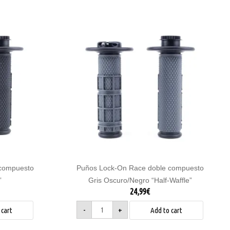
Puños
Lock-
On
Race
doble
compuesto
Gris
Oscuro/Negro
"Half-
Waffle"
quantity
compuesto
Puños Lock-On Race doble compuesto
”
Gris Oscuro/Negro “Half-Waffle”
24,99
€
-
+
 cart
Add to cart