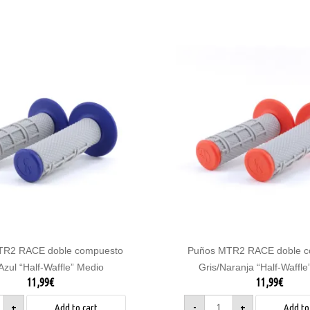
Puños
MTR2
RACE
doble
esto
compuesto
zul
Gris/Naranja
"Half-
e"
Waffle"
Medio
ty
quantity
TR2 RACE doble compuesto
Puños MTR2 RACE doble c
Azul “Half-Waffle” Medio
Gris/Naranja “Half-Waffle
11,99
€
11,99
€
+
-
+
Add to cart
Add to