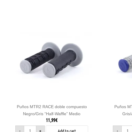
Puños
Puños
MTR2
MTR2
RACE
RACE
doble
doble
compuesto
compu
Negro/Gris
Gris/A
"Half-
"Half-
Waffle"
Waffl
Medio
Medio
quantity
quanti
Puños MTR2 RACE doble compuesto
Puños M
Negro/Gris “Half-Waffle” Medio
Gris/
11,99
€
-
+
-
Add to cart