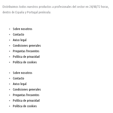
b
a
u
Distribuimos todos nuestros productos a profesionales del sector en 24/48/72 horas,
o
g
b
dentro de España y Portugal península.
o
r
e
Sobre nosotros
Contacto
k
a
Aviso legal
Condiciones generales
-
m
Preguntas frecuentes
Política de privacidad
f
Política de cookies
Sobre nosotros
Contacto
Aviso legal
Condiciones generales
Preguntas frecuentes
Política de privacidad
Política de cookies