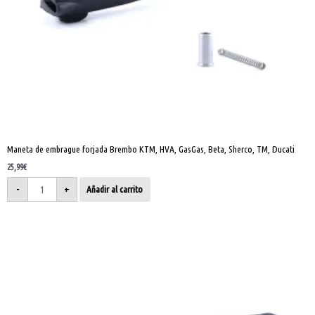
Maneta de embrague forjada Brembo KTM, HVA, GasGas, Beta, Sherco, TM, Ducati
25,99
€
-
+
Añadir al carrito
Maneta
de
embrague
forjada
Honda
CRF
450
2021>
cantidad