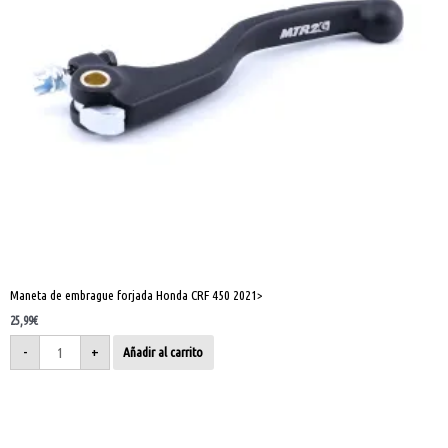
Maneta de embrague forjada Honda CRF 450 2021>
25,99
€
-
+
Añadir al carrito
Maneta
de
embrague
forjada
Kawasaki
KX