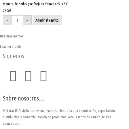
Maneta de embrague forjada Yamaha YZ-YZ F
22,98
€
-
+
Añadir al carrito
Nuestras marcas
Leading brands
Siguenos
F
I
Y
a
n
o
Sobre nosotros…
c
s
u
Mataran® Distribution es una empresa dedicada a la importación, exportación,
e
t
t
distribución y comercialización de productos para la moto de campo de alta
competición.