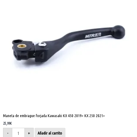
450
2019>
KX
250
2021>
cantidad
Maneta de embrague forjada Kawasaki KX 450 2019> KX 250 2021>
25,99
€
-
+
Añadir al carrito