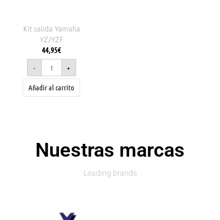
Kit salida Yamaha
YZ/YZF
44,95
€
-
+
Añadir al carrito
Nuestras marcas
Leading brands