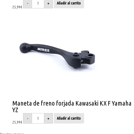
-
+
Añadir al carrito
25,99
€
Maneta
de
freno
forjada
Kawasaki
KX
F
Yamaha
YZ
cantidad
Maneta de freno forjada Kawasaki KX F Yamaha
YZ
-
+
Añadir al carrito
25,99
€
Nuestras marcas