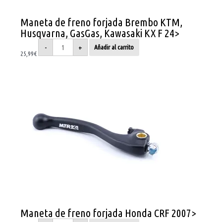
Maneta de freno forjada Brembo KTM,
Husqvarna, GasGas, Kawasaki KX F 24>
-
+
Añadir al carrito
25,99
€
Maneta
de
freno
forjada
Honda
CRF
2007>
cantidad
Maneta de freno forjada Honda CRF 2007>