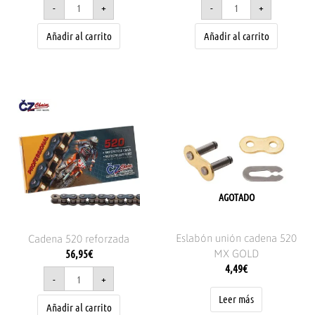
-
+
-
+
Añadir al carrito
Añadir al carrito
Cadena
520
reforzada
cantidad
AGOTADO
Eslabón unión cadena 520
Cadena 520 reforzada
56,95
€
MX GOLD
4,49
€
-
+
Leer más
Añadir al carrito