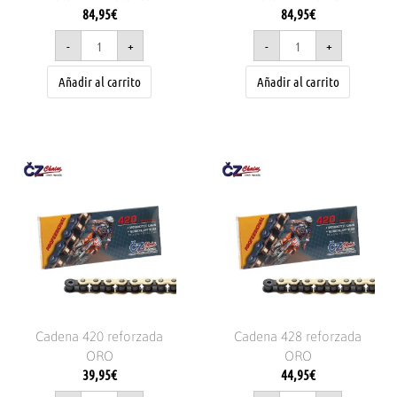
84,95
€
84,95
€
-
+
-
+
Añadir al carrito
Añadir al carrito
Cadena
Cadena
420
428
reforzada
reforzada
ORO
ORO
cantidad
cantidad
Cadena 420 reforzada
Cadena 428 reforzada
ORO
ORO
39,95
€
44,95
€