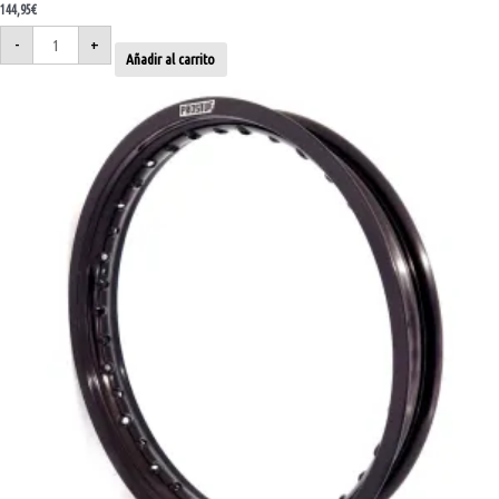
144,95
€
-
+
Añadir al carrito
Aro
trasero
19x2.15
negro
32
radios
cantidad