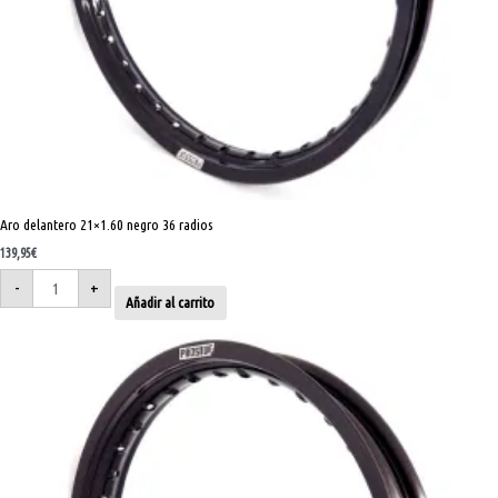
Aro delantero 21×1.60 negro 36 radios
139,95
€
-
+
Añadir al carrito
Aro
trasero
18x2.15
Negro
36
radios
cantidad