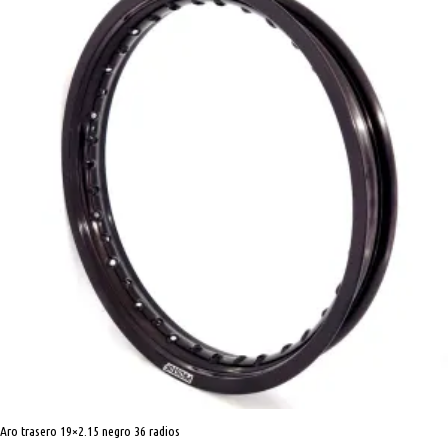
negro
36
radios
cantidad
Aro trasero 19×2.15 negro 36 radios