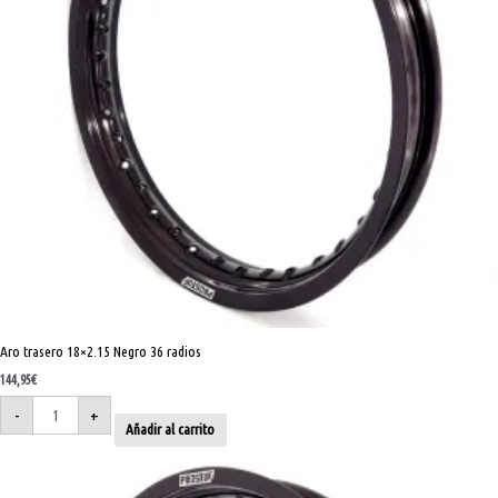
Aro trasero 18×2.15 Negro 36 radios
144,95
€
-
+
Añadir al carrito
Aro
trasero
19x2.15