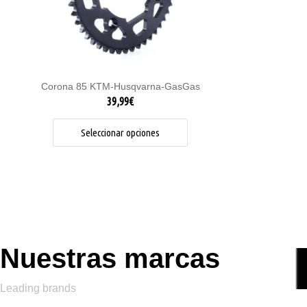
pueden
elegir
en
la
página
de
Corona 85 KTM-Husqvarna-GasGas
producto
39,99
€
Seleccionar opciones
Nuestras marcas
Leading brands