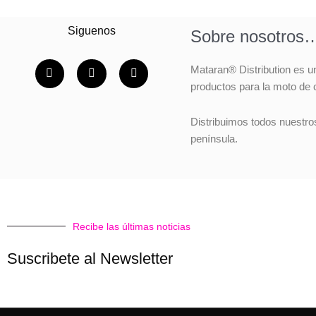
Siguenos
Sobre nosotros
F
I
Y
Mataran® Distribution es u
a
n
o
c
s
u
productos para la moto de 
e
t
t
b
a
u
o
g
b
Distribuimos todos nuestro
o
r
e
península.
k
a
-
m
f
Recibe las últimas noticias
Suscribete al Newsletter