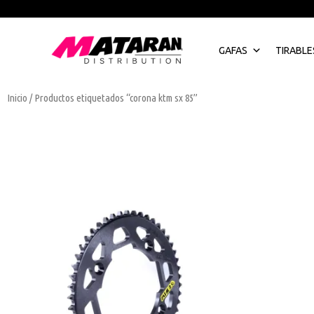
Ir
al
contenido
GAFAS
TIRABLE
Inicio
/ Productos etiquetados “corona ktm sx 85”
Este
producto
tiene
múltiples
variantes.
Las
opciones
se