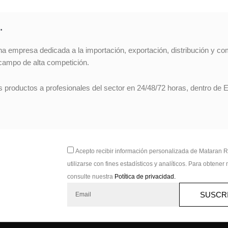
…
na empresa dedicada a la importación, exportación, distribución y co
campo de alta competición.
s productos a profesionales del sector en 24/48/72 horas, dentro de 
Acepto
Acepto recibir información personalizada de Mataran
utilizarse con fines estadísticos y analíticos. Para obten
consulte nuestra
Potítica de privacidad.
Email
SUSCR
Address