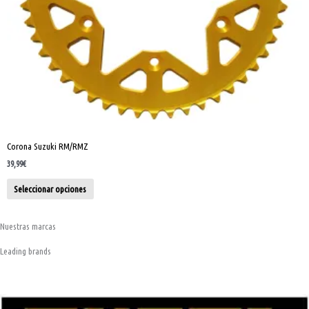
la
página
de
producto
Corona Suzuki RM/RMZ
39,99
€
Seleccionar opciones
Nuestras marcas
Leading brands