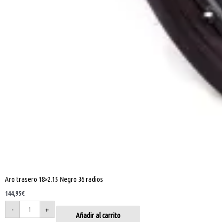
Aro trasero 18×2.15 Negro 36 radios
144,95
€
-
+
Añadir al carrito