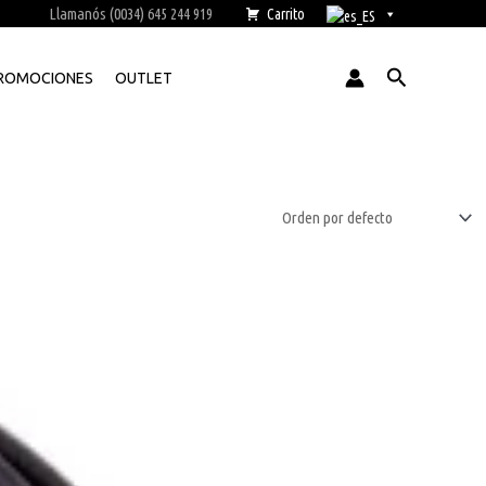
Llamanós (0034) 645 244 919
Carrito
Buscar
ROMOCIONES
OUTLET