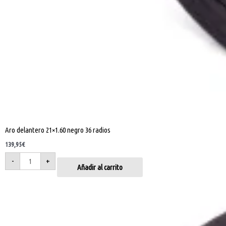
Aro delantero 21×1.60 negro 36 radios
139,95
€
-
+
Añadir al carrito
Aro
trasero
18x2.15
Negro
36
radios