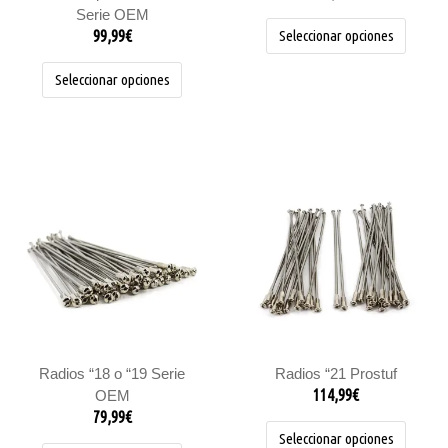
la
la
Serie OEM
página
página
99,99
€
Seleccionar opciones
de
de
producto
product
Seleccionar opciones
Este
Este
producto
product
tiene
tiene
múltiples
múltiple
variantes.
variantes
Las
Las
opciones
opcione
se
se
pueden
pueden
elegir
elegir
Radios “18 o “19 Serie
Radios “21 Prostuf
en
en
114,99
€
OEM
la
la
79,99
€
página
página
Seleccionar opciones