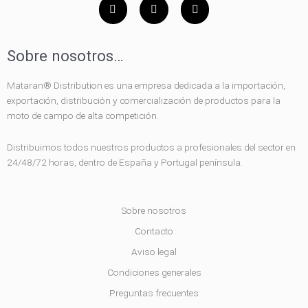
F
I
Y
a
n
o
c
s
u
e
t
t
b
a
u
Sobre nosotros…
o
g
b
o
r
e
k
a
Mataran® Distribution es una empresa dedicada a la importación,
-
m
f
exportación, distribución y comercialización de productos para la
moto de campo de alta competición.
Distribuimos todos nuestros productos a profesionales del sector en
24/48/72 horas, dentro de España y Portugal península.
Sobre nosotros
Contacto
Aviso legal
Condiciones generales
Preguntas frecuentes