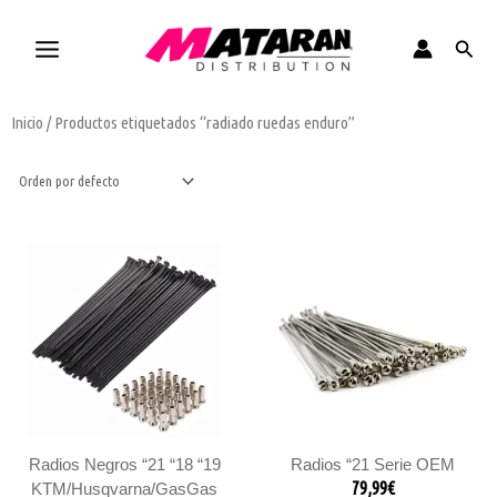
Ir
al
Busca
contenido
Inicio
/ Productos etiquetados “radiado ruedas enduro”
Este
Este
producto
product
tiene
tiene
múltiples
múltiple
variantes.
variantes
Las
Las
opciones
opcione
se
se
pueden
pueden
elegir
elegir
Radios Negros “21 “18 “19
Radios “21 Serie OEM
en
en
79,99
€
KTM/Husqvarna/GasGas