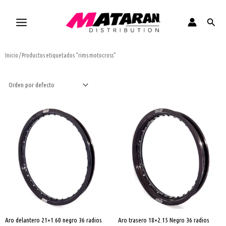
Ir
al
Busca
contenido
Inicio
/ Productos etiquetados “rims motocross”
Aro
Aro
delantero
trasero
21x1.60
18x2.15
negro
Negro
36
36
radios
radios
cantidad
cantidad
Aro delantero 21×1.60 negro 36 radios
Aro trasero 18×2.15 Negro 36 radios