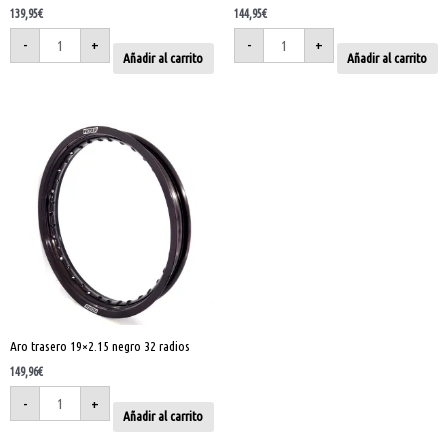
139,95
€
144,95
€
-
+
-
+
Añadir al carrito
Añadir al carrito
Aro
trasero
19x2.15
negro
32
radios
cantidad
Aro trasero 19×2.15 negro 32 radios
149,96
€
-
+
Añadir al carrito