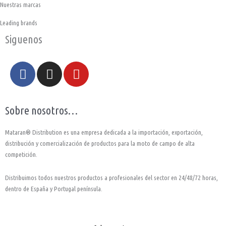
Nuestras marcas
Leading brands
Siguenos
F
I
Y
a
n
o
c
s
u
e
t
t
Sobre nosotros…
b
a
u
o
g
b
Mataran® Distribution es una empresa dedicada a la importación, exportación,
o
r
e
distribución y comercialización de productos para la moto de campo de alta
k
a
competición.
-
m
Distribuimos todos nuestros productos a profesionales del sector en 24/48/72 horas,
f
dentro de España y Portugal península.