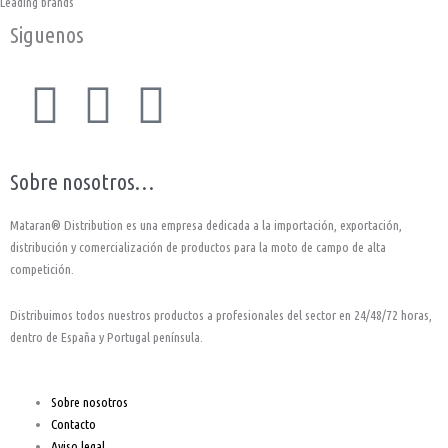
Leading brands
Siguenos
F
I
Y
a
n
o
Sobre nosotros…
c
s
u
Mataran® Distribution es una empresa dedicada a la importación, exportación,
e
t
t
distribución y comercialización de productos para la moto de campo de alta
competición.
b
a
u
Distribuimos todos nuestros productos a profesionales del sector en 24/48/72 horas,
o
g
b
dentro de España y Portugal península.
o
r
e
Sobre nosotros
Contacto
Aviso legal