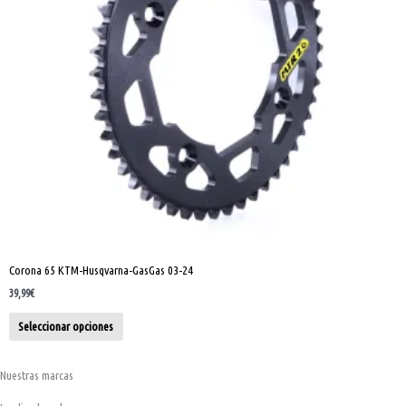
se
pueden
elegir
en
la
página
de
producto
Corona 65 KTM-Husqvarna-GasGas 03-24
39,99
€
Seleccionar opciones
Nuestras marcas