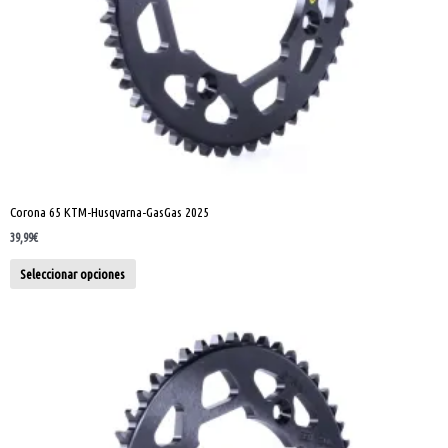
la
página
de
producto
Corona 65 KTM-Husqvarna-GasGas 2025
39,99
€
Seleccionar opciones
Este
producto
tiene
múltiples
variantes.
Las
opciones