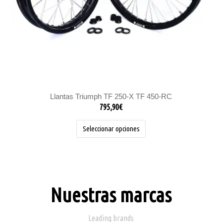
la
página
de
producto
Llantas Triumph TF 250-X TF 450-RC
795,90
€
Seleccionar opciones
Nuestras marcas
Leading brands