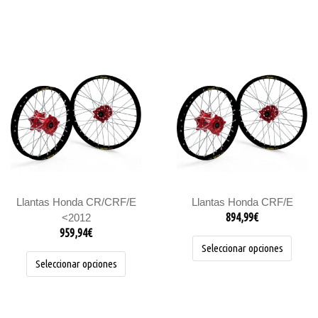
Este
Este
producto
produc
tiene
tiene
múltiples
múltipl
variantes.
variant
Las
Las
opciones
opcion
se
se
pueden
pueden
elegir
elegir
Llantas Honda CR/CRF/E
Llantas Honda CRF/E
en
en
894,99
€
<2012
la
la
959,94
€
página
página
Seleccionar opciones
de
de
Seleccionar opciones
producto
produc