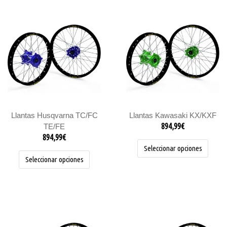
Este
Este
producto
produc
tiene
tiene
múltiples
múltipl
variantes.
variant
Las
Las
opciones
opcion
se
se
pueden
pueden
elegir
elegir
Llantas Husqvarna TC/FC
Llantas Kawasaki KX/KXF
en
en
894,99
€
TE/FE
la
la
894,99
€
página
página
Seleccionar opciones
de
de
Seleccionar opciones
producto
produc
Este
Este
producto
produc