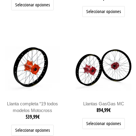
página
página
Seleccionar opciones
de
de
Seleccionar opciones
producto
produc
Este
Este
producto
produc
tiene
tiene
múltiples
múltipl
variantes.
variant
Las
Las
opciones
opcion
se
se
pueden
pueden
elegir
elegir
Llanta completa “19 todos
Llantas GasGas MC
en
en
894,99
€
modelos Motocross
la
la
539,99
€
página
página
Seleccionar opciones
de
de
Seleccionar opciones
producto
produc