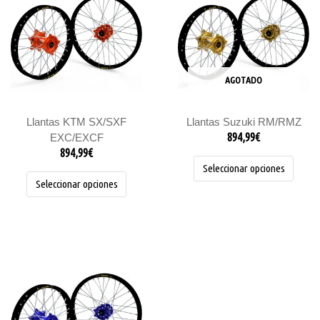
tiene
tiene
múltiples
múltipl
variantes.
variant
Las
Las
opciones
opcion
se
se
AGOTADO
pueden
pueden
elegir
elegir
Llantas KTM SX/SXF
Llantas Suzuki RM/RMZ
en
en
894,99
€
EXC/EXCF
la
la
894,99
€
página
página
Seleccionar opciones
de
de
Seleccionar opciones
producto
produc
Este
producto
tiene
múltiples
variantes.