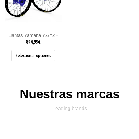
Las
opciones
se
pueden
elegir
Llantas Yamaha YZ/YZF
en
894,99
€
la
página
Seleccionar opciones
de
producto
Nuestras marcas
Leading brands