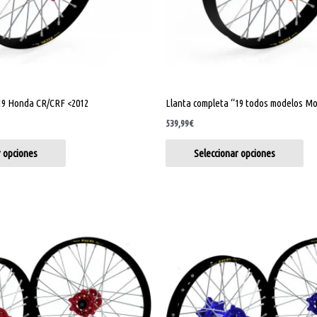
pueden
pu
elegir
ele
en
en
la
la
página
pág
de
de
19 Honda CR/CRF <2012
Llanta completa “19 todos modelos M
producto
pro
539,99
€
r opciones
Seleccionar opciones
Este
Est
producto
pro
tiene
tie
múltiples
múl
variantes.
var
Las
Las
opciones
opc