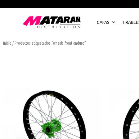
Ir
al
contenido
GAFAS
TIRABLE
Inicio
/ Productos etiquetados “wheels front enduro”
Este
producto
tiene
múltiples
variantes.
Las
opciones
se