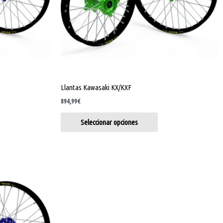
se
eden
pueden
gir
elegir
en
la
ina
página
de
Llantas Kawasaki KX/KXF
ducto
producto
894,99
€
Seleccionar opciones
e
ducto
ne
tiples
iantes.