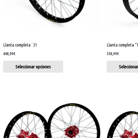
pueden
elegir
en
la
página
de
Llanta completa ¨21
Llanta completa “
producto
448,99
€
538,99
€
Seleccionar opciones
Selecciona
Este
producto
tiene
múltiples
variantes.
Las
opciones