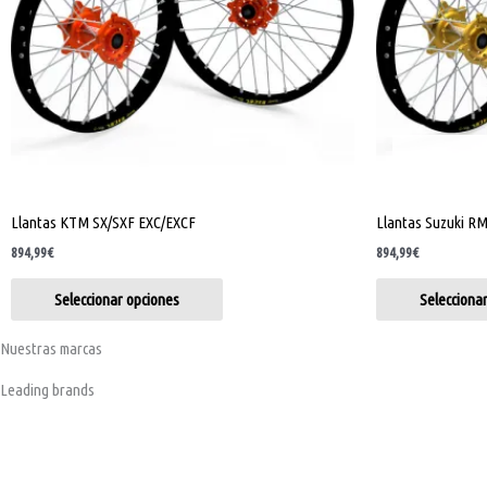
opciones
se
pueden
elegir
en
la
página
de
Llantas KTM SX/SXF EXC/EXCF
Llantas Suzuki R
producto
894,99
€
894,99
€
Seleccionar opciones
Selecciona
Nuestras marcas
Leading brands