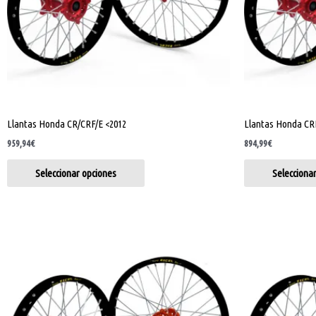
se
pueden
elegir
en
la
página
de
Llantas Honda CR/CRF/E <2012
Llantas Honda CR
producto
959,94
€
894,99
€
Seleccionar opciones
Selecciona
Este
producto
tiene
múltiples
variantes.
Las