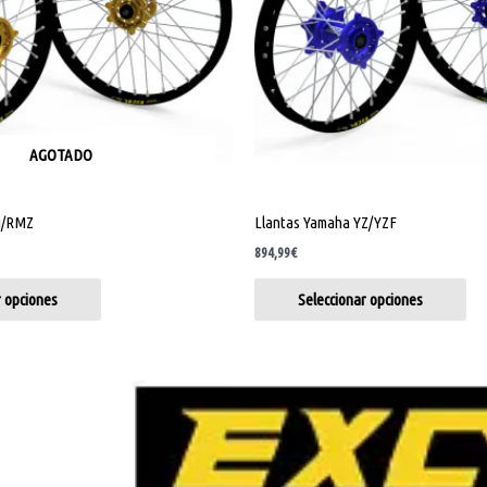
opciones
opc
se
se
pueden
pu
elegir
ele
en
en
la
la
AGOTADO
página
pág
de
de
M/RMZ
Llantas Yamaha YZ/YZF
producto
pro
894,99
€
r opciones
Seleccionar opciones