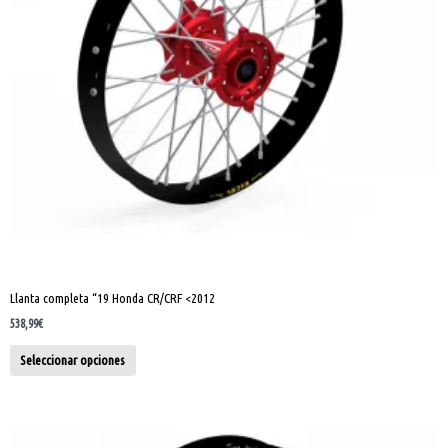
se
pueden
elegir
en
la
página
de
producto
Llanta completa “19 Honda CR/CRF <2012
538,99
€
Seleccionar opciones
Este
producto
tiene