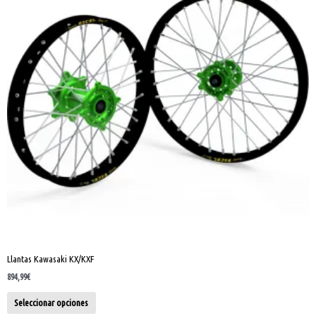
variantes.
Las
opciones
se
pueden
elegir
en
la
página
de
producto
Llantas Kawasaki KX/KXF
894,99
€
Seleccionar opciones