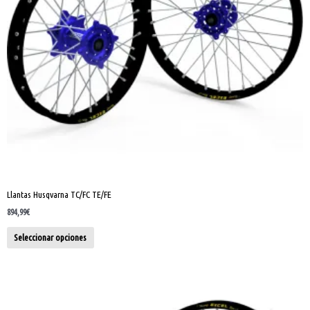
pueden
elegir
en
la
página
de
producto
Llantas Husqvarna TC/FC TE/FE
894,99
€
Seleccionar opciones
Este
producto
tiene
múltiples