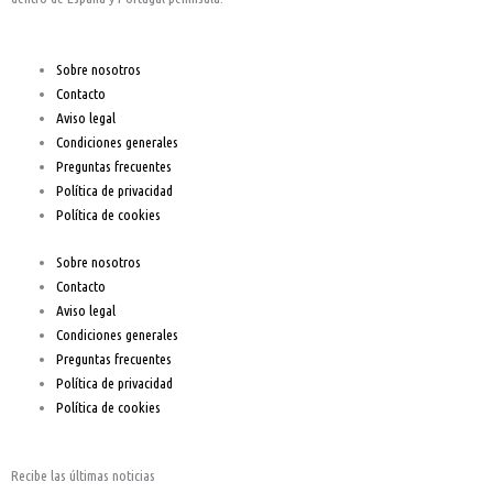
o
g
b
o
r
e
Sobre nosotros
Contacto
k
a
Aviso legal
Condiciones generales
-
m
Preguntas frecuentes
Política de privacidad
f
Política de cookies
Sobre nosotros
Contacto
Aviso legal
Condiciones generales
Preguntas frecuentes
Política de privacidad
Política de cookies
Recibe las últimas noticias