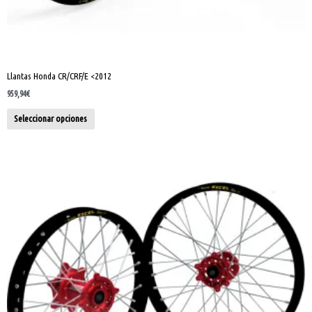
Llantas Honda CR/CRF/E <2012
959,94
€
Seleccionar opciones
Este
producto
tiene
múltiples
variantes.
Las
opciones
se
pueden
elegir
en
la