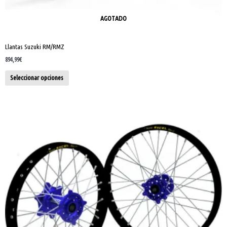
AGOTADO
Llantas Suzuki RM/RMZ
894,99
€
Seleccionar opciones
Este
producto
tiene
múltiples
variantes.
Las
opciones
se
pueden
elegir
en
la