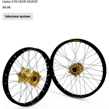
Llantas KTM SX/SXF EXC/EXCF
894,99
€
Seleccionar opciones
Este
producto
tiene
múltiples
variantes.
Las
opciones
se
pueden
elegir
en
la
página
de
producto