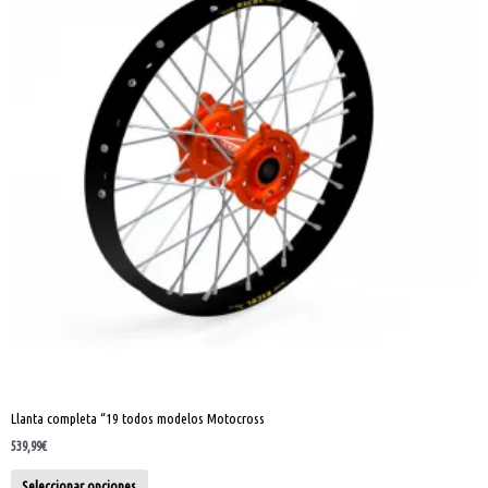
múltiples
variantes.
Las
opciones
se
pueden
elegir
en
la
página
de
producto
Llanta completa “19 todos modelos Motocross
539,99
€
Seleccionar opciones