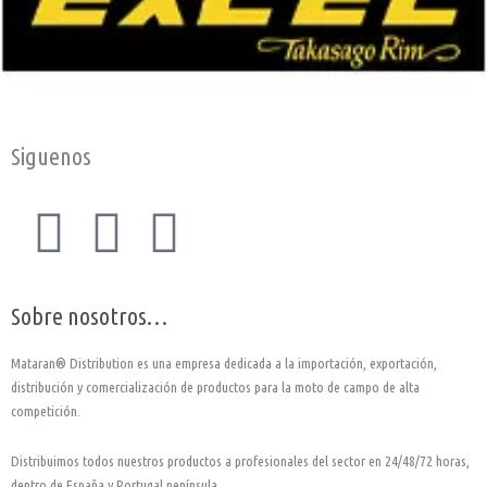
Siguenos
F
I
Y
a
n
o
Sobre nosotros…
c
s
u
Mataran® Distribution es una empresa dedicada a la importación, exportación,
e
t
t
distribución y comercialización de productos para la moto de campo de alta
competición.
b
a
u
Distribuimos todos nuestros productos a profesionales del sector en 24/48/72 horas,
dentro de España y Portugal península.