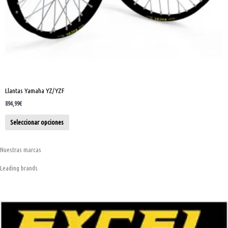
página
de
producto
Llantas Yamaha YZ/YZF
894,99
€
Seleccionar opciones
Nuestras marcas
Leading brands