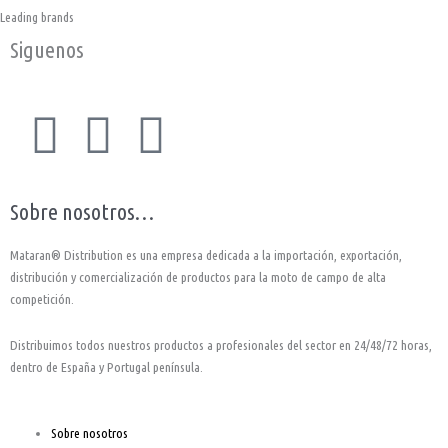
Leading brands
Siguenos
F
I
Y
a
n
o
Sobre nosotros…
c
s
u
Mataran® Distribution es una empresa dedicada a la importación, exportación,
e
t
t
distribución y comercialización de productos para la moto de campo de alta
competición.
b
a
u
Distribuimos todos nuestros productos a profesionales del sector en 24/48/72 horas,
o
g
b
dentro de España y Portugal península.
o
r
e
Sobre nosotros