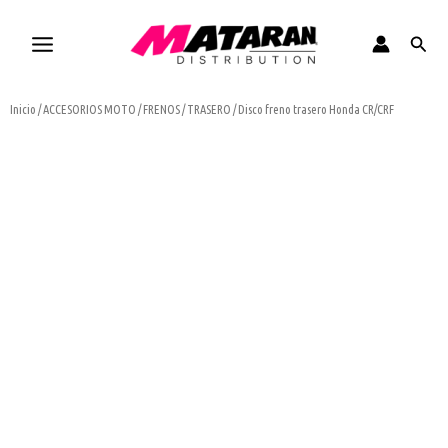
Ir
al
Busca
contenido
Inicio
/
ACCESORIOS MOTO
/
FRENOS
/
TRASERO
/ Disco freno trasero Honda CR/CRF