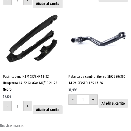
Añadir al carrito
Patín
Palanca
cadena
de
KTM
cambio
SX/SXF
Sherco
11-
SER
22
250/300
Husqvarna
14-
14-
26
22
SE/SER
GasGas
125
MC/EC
17-
21-
26
23
cantidad
Negro
cantidad
Patín cadena KTM SX/SXF 11-22
Palanca de cambio Sherco SER 250/300
Husqvarna 14-22 GasGas MC/EC 21-23
14-26 SE/SER 125 17-26
Negro
31,99
€
19,95
€
-
+
Añadir al carrito
-
+
Añadir al carrito
Nuestras marcas