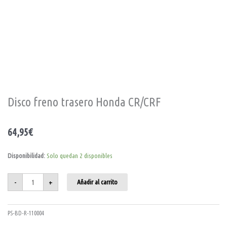
Disco freno trasero Honda CR/CRF
64,95
€
Disco
Disponibilidad:
Solo quedan 2 disponibles
freno
trasero
Honda
CR/CRF
-
+
Añadir al carrito
cantidad
PS-BD-R-110004