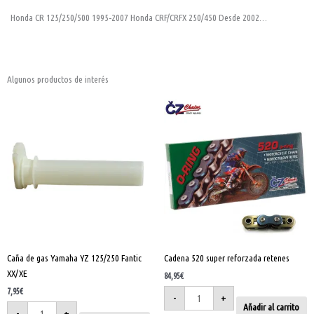
Honda CR 125/250/500 1995-2007 Honda CRF/CRFX 250/450 Desde 2002…
Algunos productos de interés
Caña
Cadena
de
520
gas
super
Yamaha
reforzada
YZ
retenes
125/250
cantidad
Fantic
XX/XE
cantidad
Caña de gas Yamaha YZ 125/250 Fantic
Cadena 520 super reforzada retenes
XX/XE
84,95
€
7,95
€
-
+
Añadir al carrito
-
+