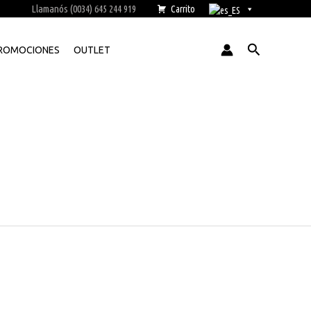
Llamanós (0034) 645 244 919
Carrito
Buscar
ROMOCIONES
OUTLET