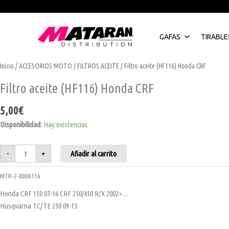
Ir
al
contenido
GAFAS
TIRABLE
Filtro
Kit
Protector
Protector
Este
Inicio
/
ACCESORIOS MOTO
/
FILTROS ACEITE
/ Filtro aceite (HF116) Honda CRF
aceite
salida
espuma
espuma
producto
(HF116)
65
morado
negro
Filtro aceite (HF116) Honda CRF
Honda
KTM/Husqvarna/GasGas
cantidad
MX
tiene
CRF
cantidad
cantidad
cantidad
múltiples
5,00
€
variantes.
Disponibilidad:
Hay existencias
Las
opciones
se
-
+
Añadir al carrito
pueden
elegir
MTR-2-8008116
en
Honda CRF 150 07-16 CRF 250/450 R/X 2002>…
la
Husqvarna TC/TE 250 09-13
página
de