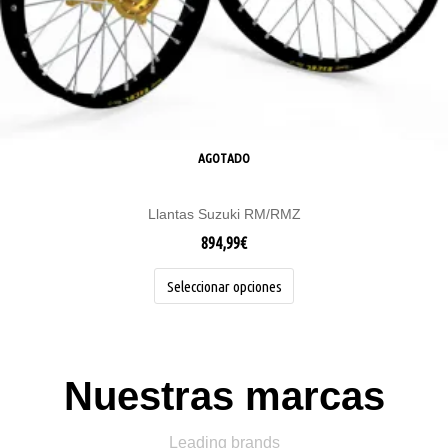
página
de
producto
AGOTADO
Llantas Suzuki RM/RMZ
894,99
€
Seleccionar opciones
Nuestras marcas
Leading brands