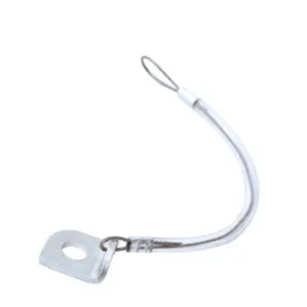
Cable
protector
pedal
de
freno
trasero
cantidad