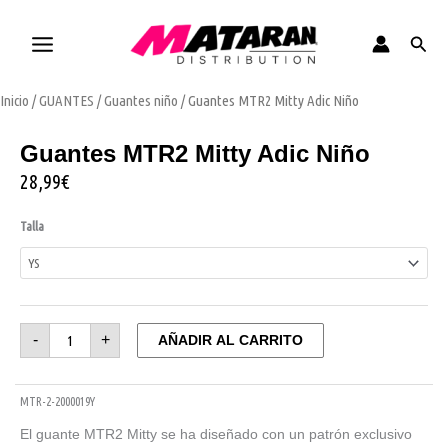
Ir
al
Busca
contenido
Guantes
Inicio
/
GUANTES
/
Guantes niño
/ Guantes MTR2 Mitty Adic Niño
MTR2
Mitty
Adic
Niño
Guantes MTR2 Mitty Adic Niño
cantidad
28,99
€
Talla
-
+
AÑADIR AL CARRITO
MTR-2-2000019Y
El guante MTR2 Mitty se ha diseñado con un patrón exclusivo