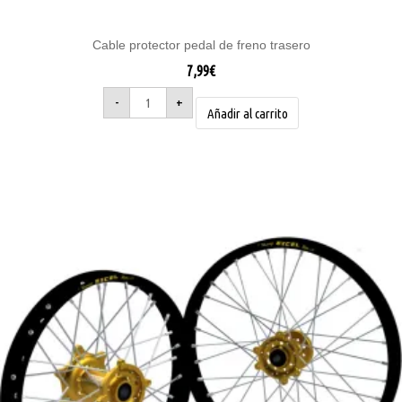
Cable protector pedal de freno trasero
7,99
€
-
+
Añadir al carrito
Este
producto
tiene
múltiples
variantes.
Las
opciones
se
pueden
elegir
en
la