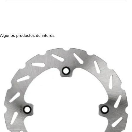
Algunos productos de interés
Disco
freno
trasero
KTM/HVA/GASGAS/Husaberg/Sherco
cantidad