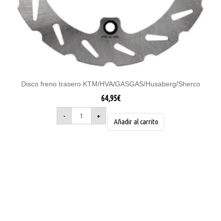
Disco freno trasero KTM/HVA/GASGAS/Husaberg/Sherco
64,95
€
-
+
Añadir al carrito
Maneta
de
freno
KTM,
Husqvarna,
GasGas,
KX
24
BREMBO
cantidad