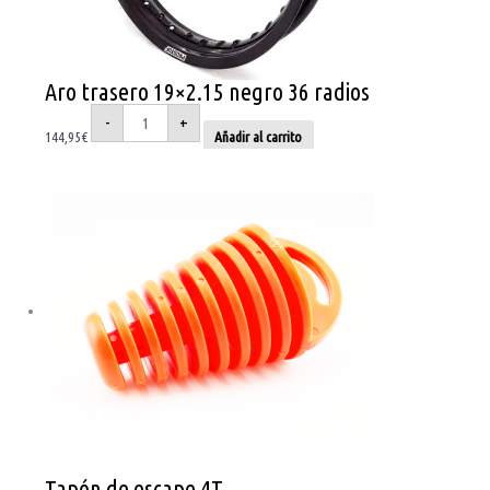
Aro trasero 19×2.15 negro 36 radios
-
+
144,95
€
Añadir al carrito
Tapón de escape 4T