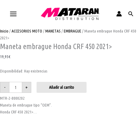
Maneta
Tapón
Disco
Aro
Ir
El
El
Este
embrague
de
freno
trasero
Honda
escape
trasero
19x2.15
al
precio
precio
producto
Busca
CRF
4T
Suzuki
negro
contenido
original
actual
tiene
450
cantidad
RMZ
36
2021>
cantidad
radios
era:
es:
múltiples
cantidad
cantidad
12,95€.
9,95€.
variantes.
Inicio
/
ACCESORIOS MOTO
/
MANETAS
/
EMBRAGUE
/ Maneta embrague Honda CRF 450
Las
2021>
opciones
Maneta embrague Honda CRF 450 2021>
se
19,95
€
pueden
elegir
Disponibilidad:
Hay existencias
en
la
página
-
+
Añadir al carrito
de
MTR-2-8000202
producto
Maneta de embrague tipo “OEM”.
Honda CRF 450 2021>…