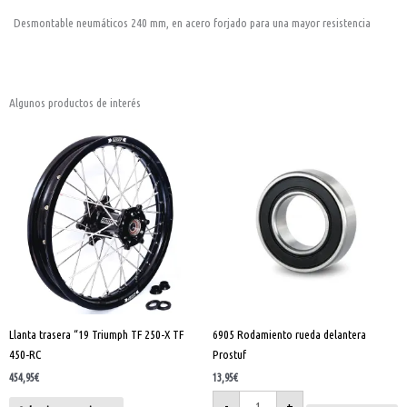
Desmontable neumáticos 240 mm, en acero forjado para una mayor resistencia
Algunos productos de interés
6905
Este
Rodamiento
rueda
producto
delantera
tiene
Prostuf
cantidad
múltiples
variantes.
Las
opciones
se
pueden
elegir
Llanta trasera “19 Triumph TF 250-X TF
6905 Rodamiento rueda delantera
en
450-RC
Prostuf
la
página
454,95
€
13,95
€
de
-
+