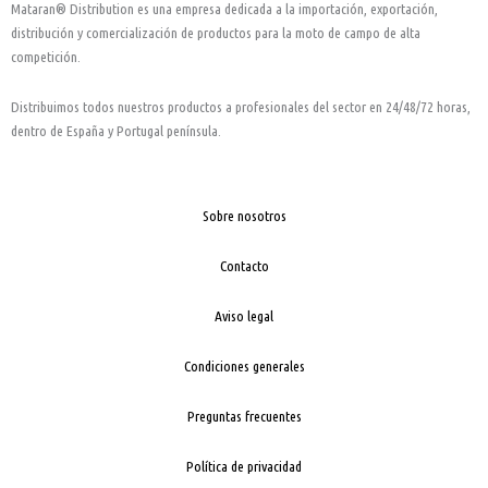
o
g
b
Mataran® Distribution es una empresa dedicada a la importación, exportación,
o
r
e
distribución y comercialización de productos para la moto de campo de alta
k
a
competición.
-
m
Distribuimos todos nuestros productos a profesionales del sector en 24/48/72 horas,
f
dentro de España y Portugal península.
Sobre nosotros
Contacto
Aviso legal
Condiciones generales
Preguntas frecuentes
Política de privacidad