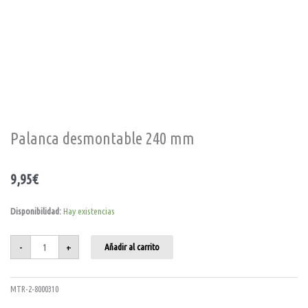
Palanca desmontable 240 mm
9,95
€
Palanca
Disponibilidad:
Hay existencias
desmontable
240
mm
cantidad
-
+
Añadir al carrito
MTR-2-8000310