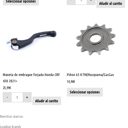
Seleccionar opciones
Añadir al carrito
producto
Maneta
Este
de
embrague
producto
forjada
tiene
Honda
CRF
múltiples
450
2021>
variantes.
cantidad
Las
opciones
se
pueden
elegir
Maneta de embrague forjada Honda CRF
Piñon 65 KTM/Husqvarna/GasGas
en
450 2021>
la
14,96
€
página
25,99
€
Seleccionar opciones
de
-
+
Añadir al carrito
producto
Nuestras marcas
Leading brands