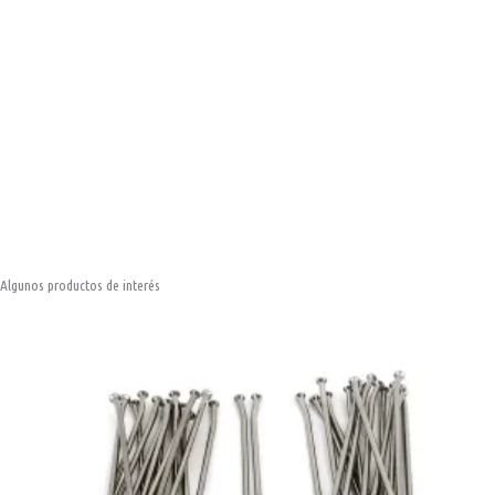
Algunos productos de interés
Este
producto
tiene
múltiples
variantes.
Las
opciones
se