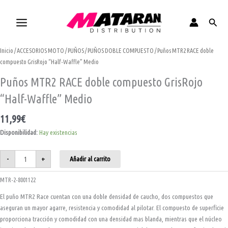
Ir
al
Busca
contenido
Puños
Inicio
/
ACCESORIOS MOTO
/
PUÑOS
/
PUÑOS DOBLE COMPUESTO
/ Puños MTR2 RACE doble
MTR2
RACE
compuesto GrisRojo “Half-Waffle” Medio
doble
compuesto
Puños MTR2 RACE doble compuesto GrisRojo
GrisRojo
"Half-
Waffle"
“Half-Waffle” Medio
Medio
cantidad
11,99
€
Disponibilidad:
Hay existencias
-
+
Añadir al carrito
MTR-2-8001122
El puño MTR2 Race cuentan con una doble densidad de caucho, dos compuestos que
aseguran un mayor agarre, resistencia y comodidad al pilotar. El compuesto de superficie
proporciona tracción y comodidad con una densidad mas blanda, mientras que el núcleo