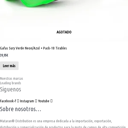
AGOTADO
Gafas Sury Verde Neon/Azul + Pack-10 Tirables
39,95
€
Leer más
Nuestras marcas
Leading brands
Siguenos
Facebook-f
Instagram
Youtube
Sobre nosotros…
Mataran® Distribution es una empresa dedicada a la importación, exportación,
distribución y comercialización de productos para la moto de campo de alta competición.