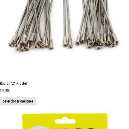
pueden
elegir
en
la
página
de
producto
Radios “21 Prostuf
114,99
€
Seleccionar opciones
Pastilla
de
freno
trasera
Honda
CR/CRF