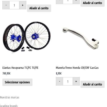
Añadir al carrito
-
+
Añadir al carrito
Maneta
Este
freno
Honda
producto
CR/CRF
tiene
GasGas
cantidad
múltiples
variantes.
Las
opciones
se
pueden
elegir
Llantas Husqvarna TC/FC TE/FE
Maneta freno Honda CR/CRF GasGas
en
la
749,95
€
8,95
€
página
-
+
Seleccionar opciones
Añadir al carrito
de
producto
Nuestras marcas
Leading brands