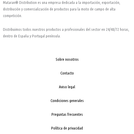
o
g
b
Mataran® Distribution es una empresa dedicada a la importación, exportación,
o
r
e
distribución y comercialización de productos para la moto de campo de alta
k
a
competición.
-
m
Distribuimos todos nuestros productos a profesionales del sector en 24/48/72 horas,
f
dentro de España y Portugal península.
Sobre nosotros
Contacto
Aviso legal
Condiciones generales
Preguntas frecuentes
Política de privacidad