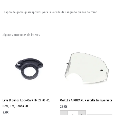
Tapón de goma guardapolvos para la válvula de sangrado pinzas de freno.
Algunos productos de interés
Leva
OAKLEY
D
AIRBRAKE
puños
Pantalla
Lock-
transparente
On
cantidad
KTM
2T
00-
15,
Beta,
TM,
Honda
CR...
cantidad
Leva D puños Lock-On KTM 2T 00-15,
OAKLEY AIRBRAKE Pantalla transparente
Beta, TM, Honda CR…
22,99
€
2,99
€
-
+