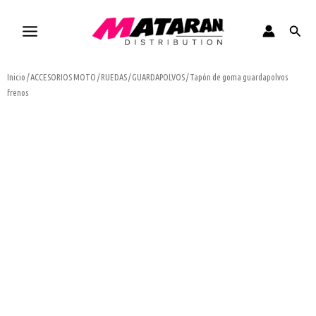
Ir
al
Busca
contenido
Inicio
/
ACCESORIOS MOTO
/
RUEDAS
/
GUARDAPOLVOS
/ Tapón de goma guardapolvos
frenos