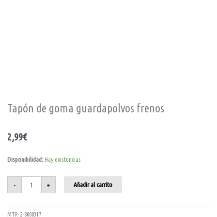
Tapón de goma guardapolvos frenos
2,99
€
Tapón
Disponibilidad:
Hay existencias
de
goma
guardapolvos
frenos
-
+
Añadir al carrito
cantidad
MTR-2-8000317