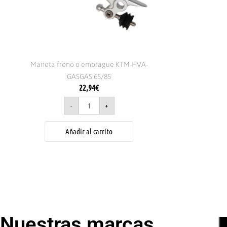
Maneta freno o embrague KTM-HVA-
GASGAS 65/85
22,94
€
-
+
Añadir al carrito
Nuestras marcas