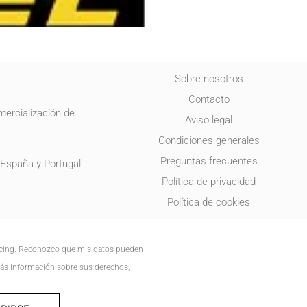
Sobre nosotros
Contacto
mercialización de
Aviso legal
Condiciones generales
Preguntas frecuentes
 España y Portugal
Política de privacidad
Política de cookies
acing. Reconozco que mis datos pueden
 más información sobre sus derechos,