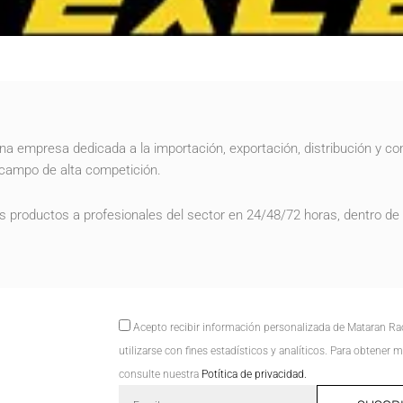
…
na empresa dedicada a la importación, exportación, distribución y co
 campo de alta competición.
s productos a profesionales del sector en 24/48/72 horas, dentro de
Acepto
Acepto recibir información personalizada de Mataran R
utilizarse con fines estadísticos y analíticos. Para obtener
consulte nuestra
Potítica de privacidad.
Email