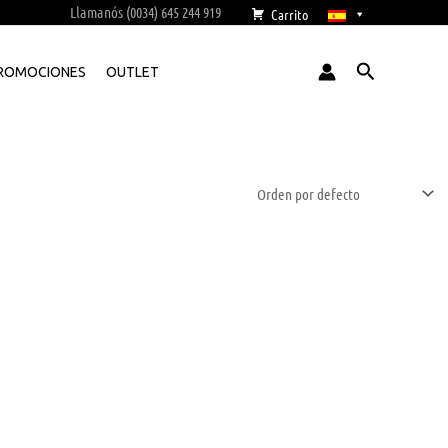
Llamanós (0034) 645 244 919
Carrito
Buscar
ROMOCIONES
OUTLET