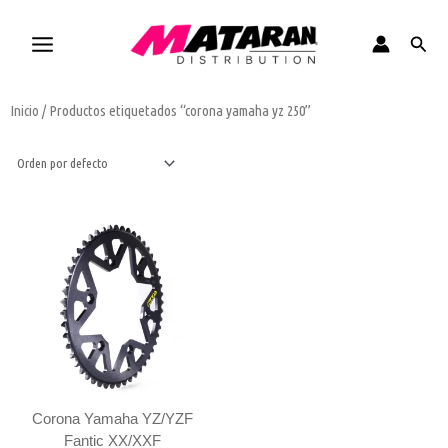
Ir
al
Busca
contenido
Inicio
/ Productos etiquetados “corona yamaha yz 250”
Este
producto
tiene
múltiples
variantes.
Las
opciones
se
pueden
elegir
Corona Yamaha YZ/YZF
en
Fantic XX/XXF