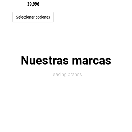
la
39,99
€
página
de
Seleccionar opciones
producto
Nuestras marcas
Leading brands