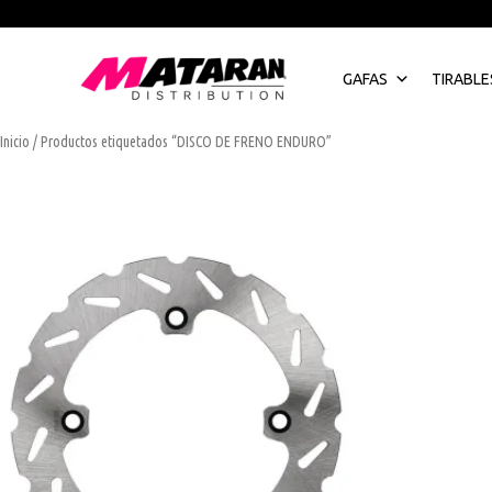
Ir
al
contenido
GAFAS
TIRABLE
Inicio
/ Productos etiquetados “DISCO DE FRENO ENDURO”