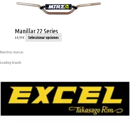
elegir
en
la
página
de
Manillar 22 Series
producto
64,99
€
Seleccionar opciones
Nuestras marcas
Leading brands