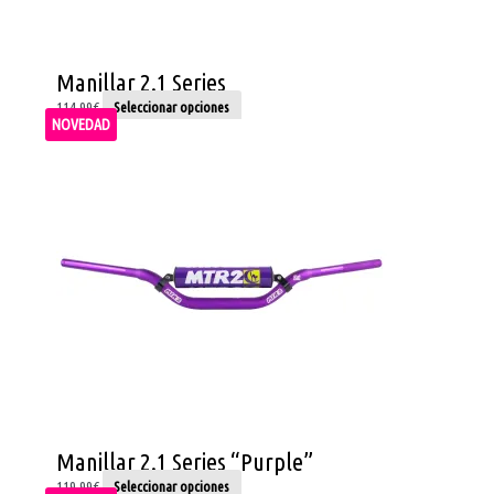
la
página
de
Manillar 2.1 Series
producto
114,99
€
Seleccionar opciones
NOVEDAD
Este
producto
tiene
múltiples
variantes.
Las
opciones
se
pueden
elegir
en
la
página
de
Manillar 2.1 Series “Purple”
producto
119,99
€
Seleccionar opciones