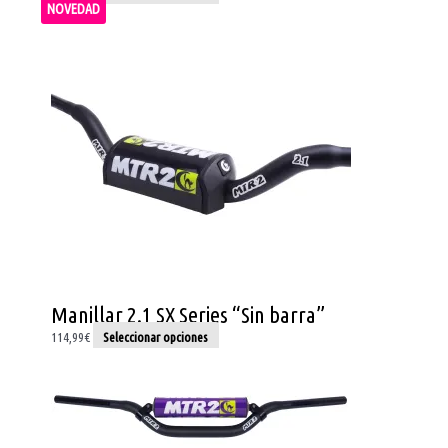
NOVEDAD
Este
producto
tiene
múltiples
variantes.
Las
opciones
se
pueden
elegir
en
la
página
de
Manillar 2.1 SX Series “Sin barra”
producto
114,99
€
Seleccionar opciones
Este
producto
tiene
múltiples
variantes.