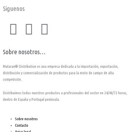
Siguenos
F
I
Y
a
n
o
Sobre nosotros…
c
s
u
Mataran® Distribution es una empresa dedicada a la importación, exportación,
e
t
t
distribución y comercialización de productos para la moto de campo de alta
competición.
b
a
u
Distribuimos todos nuestros productos a profesionales del sector en 24/48/72 horas,
o
g
b
dentro de España y Portugal península.
o
r
e
Sobre nosotros
Contacto
k
a
Aviso legal