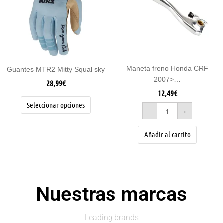
variantes.
Las
opciones
se
pueden
elegir
Maneta freno Honda CRF
Guantes MTR2 Mitty Squal sky
en
2007>…
la
28,99
€
página
12,49
€
de
Seleccionar opciones
-
+
producto
Añadir al carrito
Nuestras marcas
Leading brands