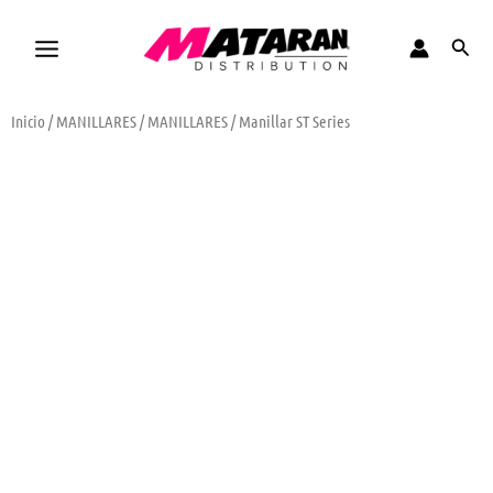
Ir
al
Busca
contenido
Inicio
/
MANILLARES
/
MANILLARES
/ Manillar ST Series