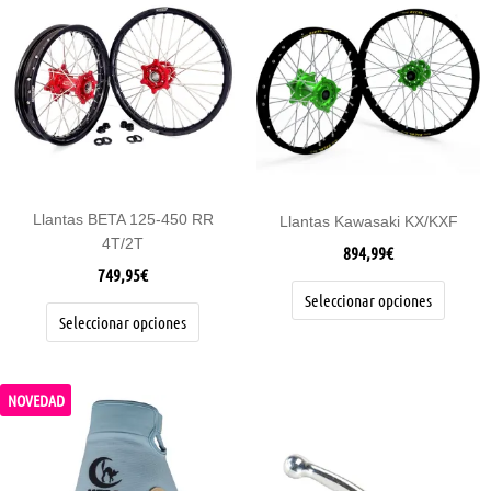
producto
product
tiene
tiene
múltiples
múltipl
variantes.
variante
Las
Las
opciones
opcione
se
se
pueden
pueden
elegir
elegir
Llantas BETA 125-450 RR
Llantas Kawasaki KX/KXF
en
en
4T/2T
la
la
894,99
€
página
página
749,95
€
de
de
Seleccionar opciones
producto
product
Seleccionar opciones
NOVEDAD
Maneta
Este
freno
Honda
producto
CRF
tiene
2007>...
cantidad
múltiples