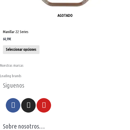
AGOTADO
Manillar 22 Series
64,99
€
Seleccionar opciones
Nuestras marcas
Leading brands
Siguenos
F
I
Y
a
n
o
c
s
u
e
t
t
Sobre nosotros…