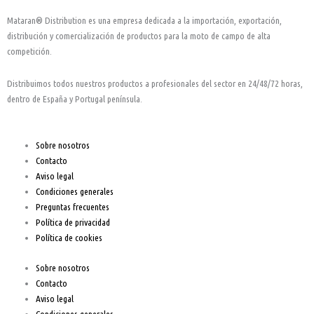
b
a
u
o
g
b
Mataran® Distribution es una empresa dedicada a la importación, exportación,
o
r
e
distribución y comercialización de productos para la moto de campo de alta
k
a
competición.
-
m
Distribuimos todos nuestros productos a profesionales del sector en 24/48/72 horas,
f
dentro de España y Portugal península.
Sobre nosotros
Contacto
Aviso legal
Condiciones generales
Preguntas frecuentes
Política de privacidad
Política de cookies
Sobre nosotros
Contacto
Aviso legal
Condiciones generales