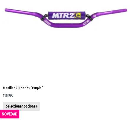
se
pueden
elegir
en
la
página
de
producto
Manillar 2.1 Series “Purple”
119,99
€
Seleccionar opciones
NOVEDAD
Este
producto
tiene