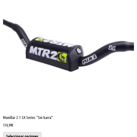
múltiples
variantes.
Las
opciones
se
pueden
elegir
en
la
página
de
producto
Manillar 2.1 SX Series “Sin barra”
114,99
€
Seleccionar opciones