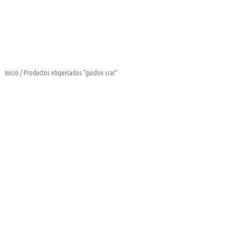
Inicio
/ Productos etiquetados “guidon scar”
Este
producto
tiene
múltiples
variantes.
Las
opciones
se