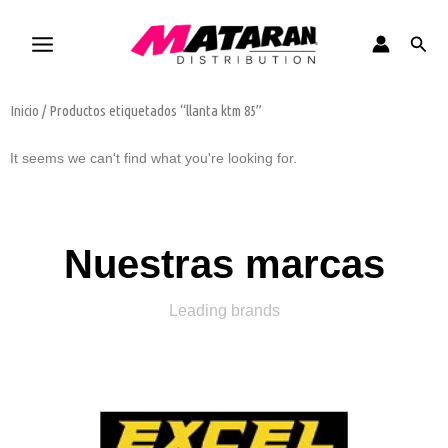
Ir
al
Busca
contenido
Inicio
/ Productos etiquetados “llanta ktm 85”
It seems we can't find what you're looking for.
Nuestras marcas
Leading brands