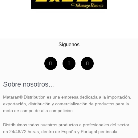
Siguenos
F
I
Y
a
n
o
c
s
u
e
t
t
b
a
u
Sobre nosotros…
o
g
b
o
r
e
k
a
Mataran® Distribution es una empresa dedicada a la importación,
-
m
f
exportación, distribución y comercialización de productos para la
moto de campo de alta competición.
Distribuimos todos nuestros productos a profesionales del sector
en 24/48/72 horas, dentro de España y Portugal península.