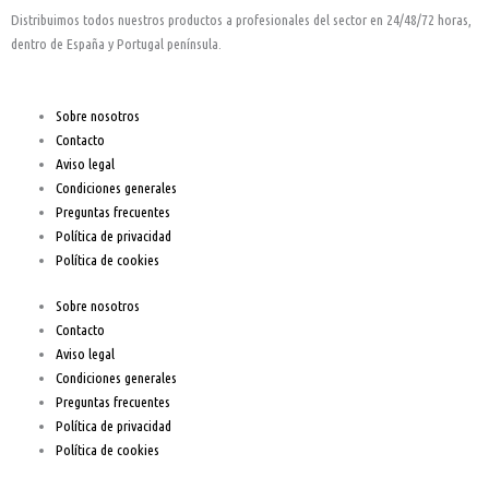
b
a
u
Distribuimos todos nuestros productos a profesionales del sector en 24/48/72 horas,
o
g
b
dentro de España y Portugal península.
o
r
e
Sobre nosotros
Contacto
k
a
Aviso legal
Condiciones generales
-
m
Preguntas frecuentes
Política de privacidad
f
Política de cookies
Sobre nosotros
Contacto
Aviso legal
Condiciones generales
Preguntas frecuentes
Política de privacidad
Política de cookies