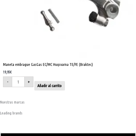
Maneta embrague GasGas EC/MC Huqsvarna TE/FE (Braktec)
19,95
€
-
+
Añadir al carrito
Nuestras marcas
Leading brands