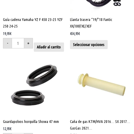
cantidad
se
pueden
elegir
Guía cadena Yamaha YZ F 450 23-25 YZF
Llanta trasera “19/”18 Fantic
en
250 24-25
XX/XXF/XE/XEF
la
página
19,95
€
454,95
€
de
-
+
Seleccionar opciones
Añadir al carrito
producto
Guardapolvos
Caña
horquilla
de
Showa
gas
47
KTM/HVA
mm
2016...
cantidad
SX
2017...
GasGas
2021...
cantidad
Guardapolvos horquilla Showa 47 mm
Caña de gas KTM/HVA 2016… SX 2017…
GasGas 2021…
12,95
€