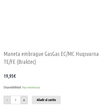
Maneta embrague GasGas EC/MC Huqsvarna
TE/FE (Braktec)
19,95
€
Maneta
Disponibilidad:
Hay existencias
embrague
GasGas
EC/MC
Huqsvarna
-
+
Añadir al carrito
TE/FE
(Braktec)
cantidad