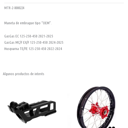
MTR-2-8000224
Maneta de embrague tipo “OEM”.
GasGas EC 125-250-450 2021-2025
GasGas MC/F EX/F 125-250-450 2024-2025
Husqvarna TE/FE 125-250-450 2022-2024
Algunos productos de interés
Guía
Este
cadena
Yamaha
producto
YZ
tiene
F
450
múltiples
23-
25
variantes.
YZF
Las
250
24-
opciones
25