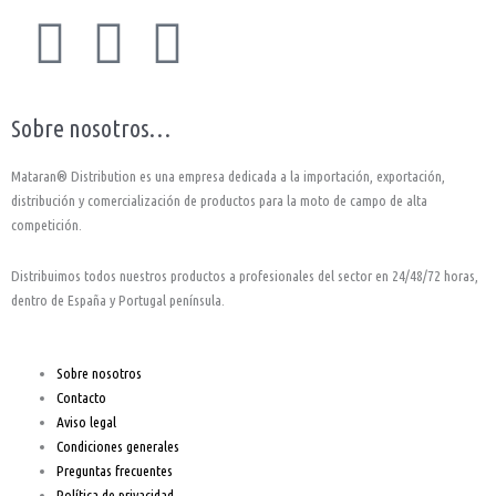
F
I
Y
a
n
o
Sobre nosotros…
c
s
u
Mataran® Distribution es una empresa dedicada a la importación, exportación,
e
t
t
distribución y comercialización de productos para la moto de campo de alta
competición.
b
a
u
Distribuimos todos nuestros productos a profesionales del sector en 24/48/72 horas,
o
g
b
dentro de España y Portugal península.
o
r
e
Sobre nosotros
Contacto
k
a
Aviso legal
Condiciones generales
-
m
Preguntas frecuentes
Política de privacidad