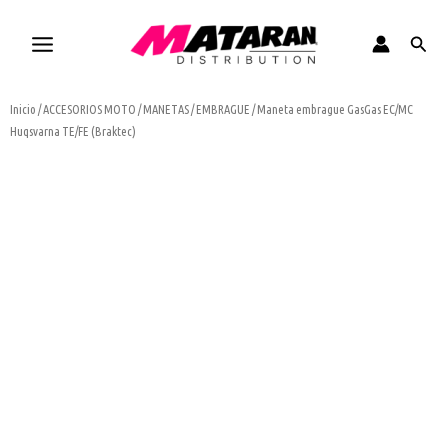
Ir
al
Busca
contenido
Inicio
/
ACCESORIOS MOTO
/
MANETAS
/
EMBRAGUE
/ Maneta embrague GasGas EC/MC
Huqsvarna TE/FE (Braktec)