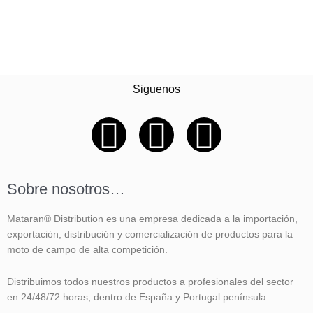
Siguenos
F
I
Y
a
n
o
Sobre nosotros…
c
s
u
Mataran® Distribution es una empresa dedicada a la importación,
e
t
t
exportación, distribución y comercialización de productos para la
moto de campo de alta competición.
b
a
u
Distribuimos todos nuestros productos a profesionales del sector
o
g
b
en 24/48/72 horas, dentro de España y Portugal península.