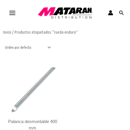
Ir
al
Busca
contenido
Inicio
/ Productos etiquetados “rueda enduro”
Palanca
desmontable
400
mm
cantidad
Palanca desmontable 400
mm