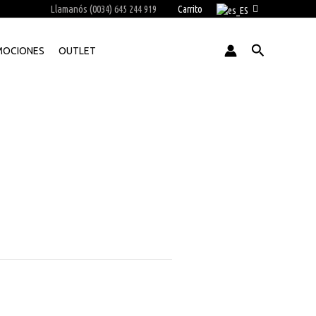
Llamanós (0034) 645 244 919
Carrito
Buscar
MOCIONES
OUTLET