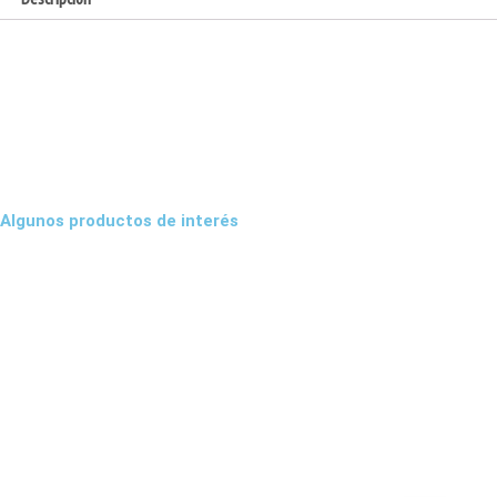
Algunos productos de interés
Disco
freno
trasero
Honda
CR/CRF
cantidad