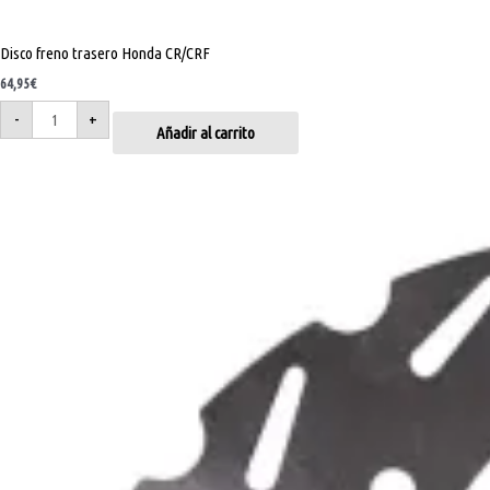
Disco freno trasero Honda CR/CRF
64,95
€
-
+
Añadir al carrito
Disco
freno
delantero
KTM/Husqvarna/GASGAS/Husaberg
260
mm
cantidad