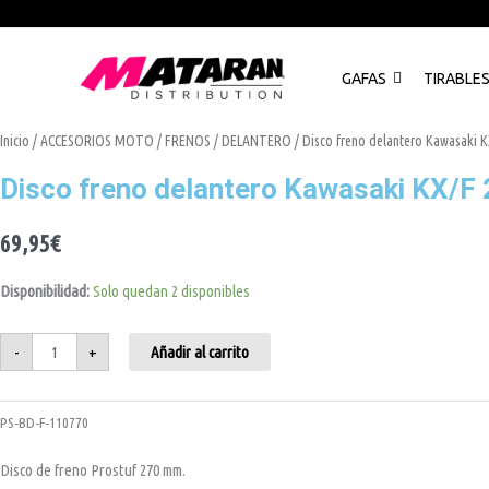
Ir
al
contenido
GAFAS
TIRABLE
Disco
Inicio
/
ACCESORIOS MOTO
/
FRENOS
/
DELANTERO
/ Disco freno delantero Kawasaki 
freno
delantero
Disco freno delantero Kawasaki KX/F
Kawasaki
KX/F
270
mm
69,95
€
cantidad
Disponibilidad:
Solo quedan 2 disponibles
-
+
Añadir al carrito
PS-BD-F-110770
Disco de freno Prostuf 270 mm.