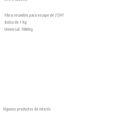
Fibra recambio para escape de 2T/4T
Bolsa de 1 Kg
Universal 700deg
Algunos productos de interés
Maneta
Disco
de
freno
embrague
delantero