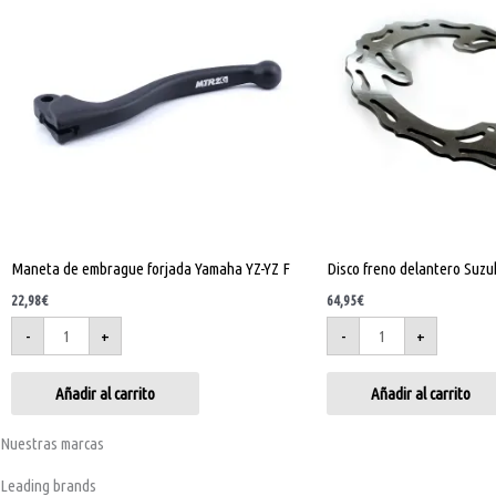
forjada
Suzuki
Yamaha
RMZ
YZ-
240
YZ
mm
F
cantidad
cantidad
Maneta de embrague forjada Yamaha YZ-YZ F
Disco freno delantero Suz
22,98
€
64,95
€
-
+
-
+
Añadir al carrito
Añadir al carrito
Nuestras marcas
Leading brands