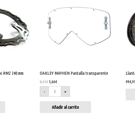
transparente
era:
es:
cantidad
8,71€.
5,66€.
uki RMZ 240 mm
OAKLEY MAYHEN Pantalla transparente
Llan
8,71
€
5,66
€
994,9
-
+
Añadir al carrito