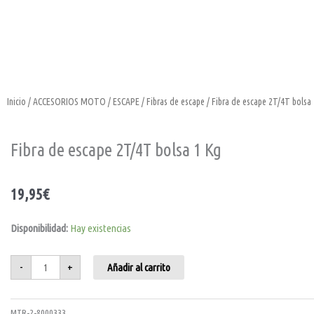
Inicio
/
ACCESORIOS MOTO
/
ESCAPE
/
Fibras de escape
/ Fibra de escape 2T/4T bolsa
Fibra de escape 2T/4T bolsa 1 Kg
19,95
€
Fibra
Disponibilidad:
Hay existencias
de
escape
2T/4T
bolsa
-
+
Añadir al carrito
1
Kg
cantidad
MTR-2-8000333