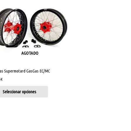
tiene
múltiples
variantes.
Las
opciones
se
pueden
elegir
AGOTADO
en
la
tas Supermotard GasGas EC/MC
página
5
€
de
producto
Seleccionar opciones