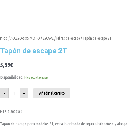
Tapón
Inicio
/
ACCESORIOS MOTO
/
ESCAPE
/
Fibras de escape
/ Tapón de escape 2T
de
escape
Tapón de escape 2T
2T
cantidad
5,99
€
Disponibilidad:
Hay existencias
-
+
Añadir al carrito
MTR-2-8000306
Tapón de escape para modelos 2T, evita la entrada de agua al silencioso y alarga 