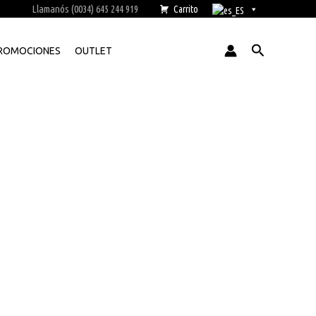
Llamanós (0034) 645 244 919
Carrito
Buscar
ROMOCIONES
OUTLET