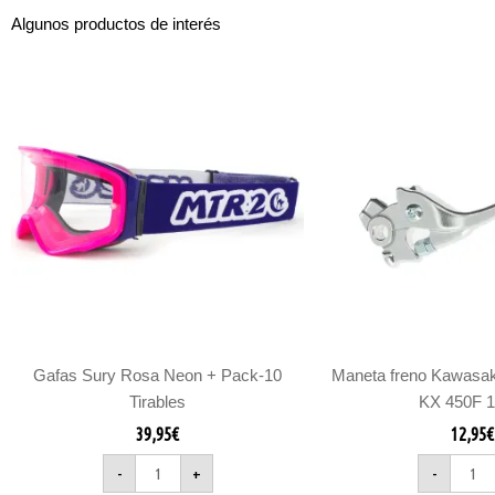
Algunos productos de interés
Gafas
Manet
Sury
freno
Rosa
Kawasa
Neon
KX
+
250F
Pack-
21-
10
24
Tirables
KX
cantidad
450F
19-
23
cantid
Gafas Sury Rosa Neon + Pack-10
Maneta freno Kawasak
Tirables
KX 450F 1
39,95
€
12,95
€
-
+
-