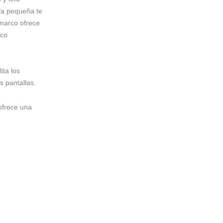
fa pequeña te
 marco ofrece
rco
ita los
s pantallas.
 ofrece una