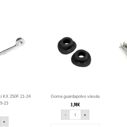
a
Goma
guardapolvo
ki
vávula
cantidad
ad
i KX 250F 21-24
Goma guardapolvo vávula
9-23
3,98
€
-
+
+