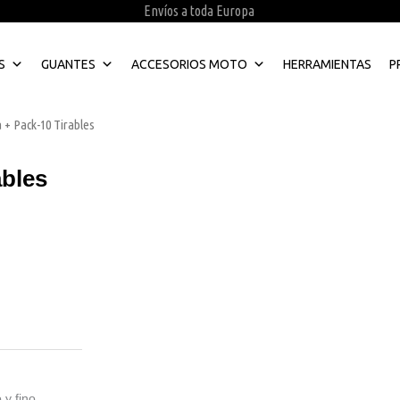
Envíos a toda Europa
S
GUANTES
ACCESORIOS MOTO
HERRAMIENTAS
P
 + Pack-10 Tirables
ables
y fino