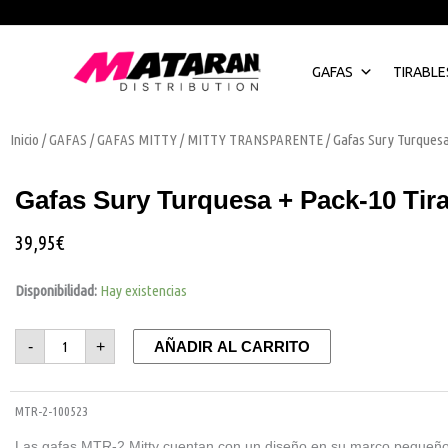
Ir
al
contenido
GAFAS
TIRABLE
Inicio
/
GAFAS
/
GAFAS MITTY
/
MITTY TRANSPARENTE
/ Gafas Sury Turquesa
Gafas Sury Turquesa + Pack-10 Tir
39,95
€
Gafas
Sury
Disponibilidad:
Hay existencias
Turquesa
+
Pack-
10
-
+
AÑADIR AL CARRITO
Tirables
cantidad
MTR-2-100523
Las gafas MTR-2 Mitty cuentan con un diseño en su marco pequeño 