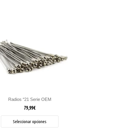
Este
producto
tiene
múltiples
variantes.
Las
opciones
se
pueden
elegir
en
la
Radios “21 Serie OEM
página
79,99
€
de
producto
Seleccionar opciones