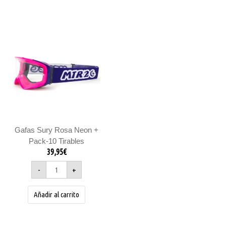
Gafas
Sury
Rosa
Neon
+
Pack-
10
Tirables
cantidad
Gafas Sury Rosa Neon +
Pack-10 Tirables
39,95
€
-
+
Añadir al carrito