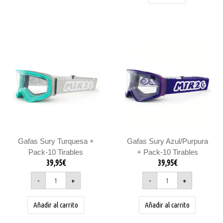
Gafas
Gafas
Sury
Sury
Turquesa
Azul/Purpura
+
+
Pack-
Pack-
10
10
Tirables
Tirables
cantidad
cantidad
Gafas Sury Turquesa +
Gafas Sury Azul/Purpura
Pack-10 Tirables
+ Pack-10 Tirables
39,95
€
39,95
€
-
+
-
+
Añadir al carrito
Añadir al carrito