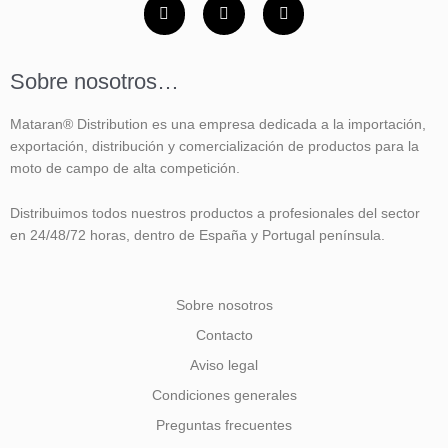
F
I
Y
a
n
o
c
s
u
e
t
t
b
a
u
Sobre nosotros…
o
g
b
o
r
e
k
a
Mataran® Distribution es una empresa dedicada a la importación,
-
m
f
exportación, distribución y comercialización de productos para la
moto de campo de alta competición.
Distribuimos todos nuestros productos a profesionales del sector
en 24/48/72 horas, dentro de España y Portugal península.
Sobre nosotros
Contacto
Aviso legal
Condiciones generales
Preguntas frecuentes