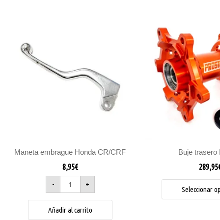
Maneta
embrague
Honda
CR/CRF
cantidad
Maneta embrague Honda CR/CRF
Buje trasero 
8,95
€
289,95
-
+
Seleccionar o
Añadir al carrito