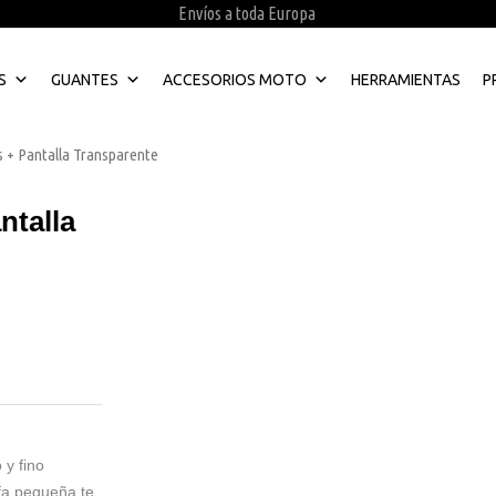
Envíos a toda Europa
S
GUANTES
ACCESORIOS MOTO
HERRAMIENTAS
P
s + Pantalla Transparente
ntalla
y fino
fa pequeña te