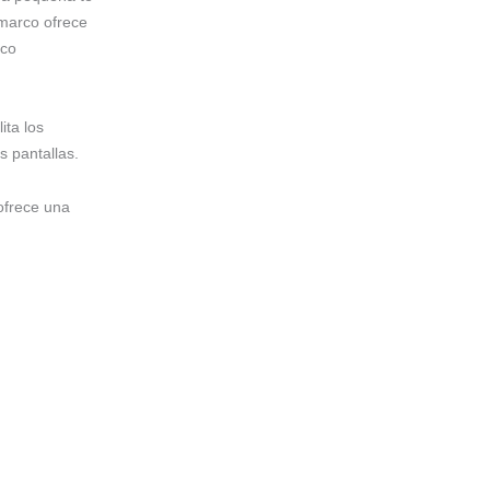
 marco ofrece
rco
ita los
s pantallas.
 ofrece una