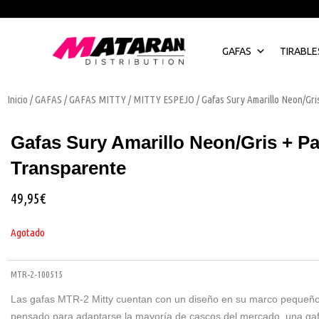
Ir
al
contenido
GAFAS
TIRABLE
Inicio
/
GAFAS
/
GAFAS MITTY
/
MITTY ESPEJO
/ Gafas Sury Amarillo Neon/Gri
Gafas Sury Amarillo Neon/Gris + Pa
Transparente
49,95
€
Agotado
MTR-2-100515
Las gafas MTR-2 Mitty cuentan con un diseño en su marco pequeño 
pensado para adaptarse la mayoría de cascos del mercado, una ga