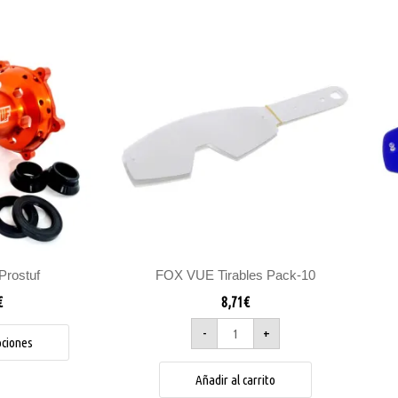
FOX
Este
VUE
producto
Tirables
Pack-
tiene
10
cantidad
múltiples
variantes.
Las
opciones
se
pueden
elegir
en
la
Prostuf
FOX VUE Tirables Pack-10
página
€
8,71
€
de
producto
-
+
pciones
Añadir al carrito