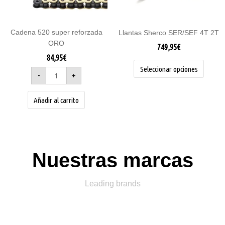
se
pueden
elegir
Cadena 520 super reforzada
Llantas Sherco SER/SEF 4T 2T
en
ORO
la
749,95
€
página
84,95
€
de
Seleccionar opciones
-
+
product
Añadir al carrito
Nuestras marcas
Leading brands