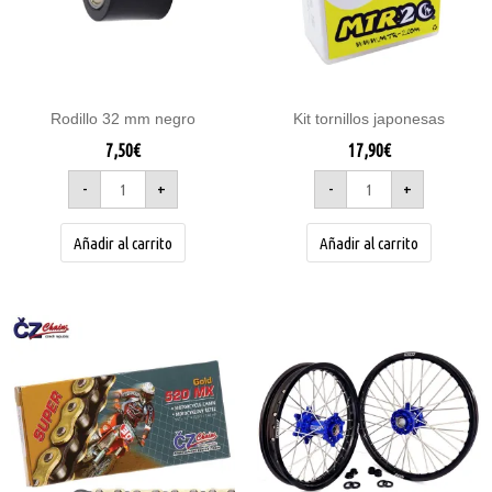
Rodillo 32 mm negro
Kit tornillos japonesas
7,50
€
17,90
€
-
+
-
+
Añadir al carrito
Añadir al carrito
Cadena
Este
520
super
product
reforzada
tiene
ORO
cantidad
múltiple
variantes
Las
opcione