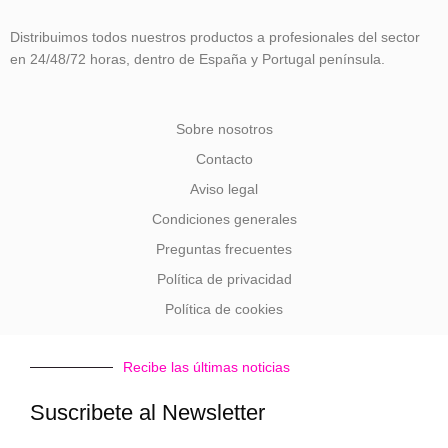
b
a
u
Distribuimos todos nuestros productos a profesionales del sector
o
g
b
en 24/48/72 horas, dentro de España y Portugal península.
o
r
e
Sobre nosotros
k
a
Contacto
Aviso legal
-
m
Condiciones generales
Preguntas frecuentes
f
Política de privacidad
Política de cookies
Recibe las últimas noticias
Suscribete al Newsletter