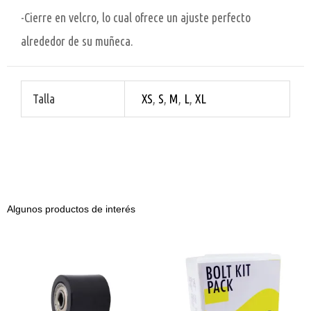
-Cierre en velcro, lo cual ofrece un ajuste perfecto
alrededor de su muñeca.
Talla
XS
,
S
,
M
,
L
,
XL
Algunos productos de interés
Rodillo
Kit
32
tornillos
mm
japonesas
negro
cantidad
cantidad