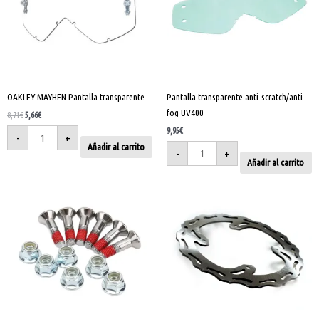
OAKLEY MAYHEN Pantalla transparente
Pantalla transparente anti-scratch/anti-
fog UV400
8,71
€
5,66
€
9,95
€
-
+
Añadir al carrito
-
+
Añadir al carrito
Tornillos
Disco
de
freno
corona
delantero
con
Kawasaki
pegamento
KX/F
cantidad
270
mm
cantidad