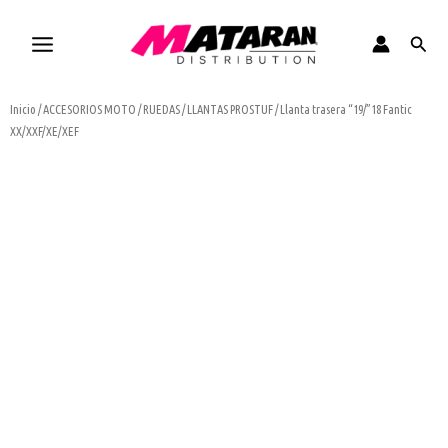
Ir
al
Busca
contenido
Inicio
/
ACCESORIOS MOTO
/
RUEDAS
/
LLANTAS PROSTUF
/ Llanta trasera “19/”18 Fantic
XX/XXF/XE/XEF