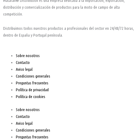
Mataran® Distribution es una empresa dedicada a la importación, exportación,
e
t
t
distribución y comercialización de productos para la moto de campo de alta
competición.
b
a
u
Distribuimos todos nuestros productos a profesionales del sector en 24/48/72 horas,
o
g
b
dentro de España y Portugal península.
o
r
e
Sobre nosotros
Contacto
k
a
Aviso legal
Condiciones generales
-
m
Preguntas frecuentes
Política de privacidad
f
Política de cookies
Sobre nosotros
Contacto
Aviso legal
Condiciones generales
Preguntas frecuentes