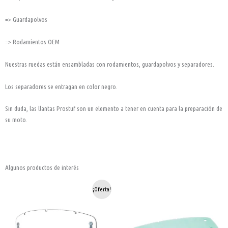
=> Guardapolvos
=> Rodamientos OEM
Nuestras ruedas están ensambladas con rodamientos, guardapolvos y separadores.
Los separadores se entragan en color negro.
Sin duda, las llantas Prostuf son un elemento a tener en cuenta para la preparación de
su moto.
Algunos productos de interés
OAKLEY
Pantalla
El
El
¡Oferta!
MAYHEN
transparente
precio
precio
Pantalla
anti-
original
actual
transparente
scratch/anti-
era:
es:
cantidad
fog
UV400
8,71€.
5,66€.
cantidad