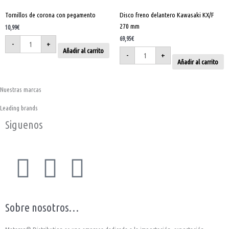
Tornillos de corona con pegamento
Disco freno delantero Kawasaki KX/F
270 mm
10,99
€
69,95
€
-
+
Añadir al carrito
-
+
Añadir al carrito
Nuestras marcas
Leading brands
Siguenos
F
I
Y
a
n
o
Sobre nosotros…
c
s
u