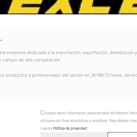
…
una empresa dedicada a la importación, exportación, distribución 
e campo de alta competición.
os productos a profesionales del sector en 24/48/72 horas, dentr
Acepto
Acepto recibir información personalizada de Mataran Rac
utilizarse con fines estadísticos y analíticos. Para obtener m
nuestra
Potítica de privacidad.
Email