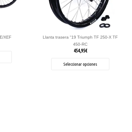
pueden
pueden
elegir
elegir
en
en
la
la
página
página
de
de
XE/XEF
Llanta trasera “19 Triumph TF 250-X TF
producto
producto
450-RC
454,95
€
Seleccionar opciones