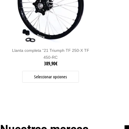
opciones
se
pueden
elegir
en
la
página
de
Llanta completa “21 Triumph TF 250-X TF
producto
450-RC
389,90
€
Seleccionar opciones