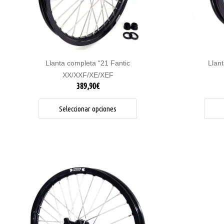
pueden
elegir
en
la
página
de
Llanta completa “21 Fantic
Llant
producto
XX/XXF/XE/XEF
389,90
€
Seleccionar opciones
Este
producto
tiene
múltiples
variantes.
Las