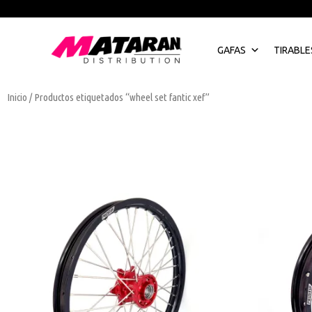
Ir
al
contenido
GAFAS
TIRABLE
Inicio
/ Productos etiquetados “wheel set fantic xef”
Este
producto
tiene
múltiples
variantes.
Las
opciones
se