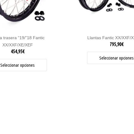
pueden
elegir
en
la
página
de
a trasera “19/”18 Fantic
Llantas Fantic XX/XXF/
producto
795,90
€
XX/XXF/XE/XEF
454,95
€
Seleccionar opciones
Seleccionar opciones