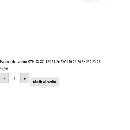
Palanca de cambio KTM SX-XC- 125 23-26 EXC 150 24-26 SX 250 23-26
31,99
€
-
+
Añadir al carrito
Palanca
de
cambio
KTM
SXF
350
11-
26
EXCF
350
11-