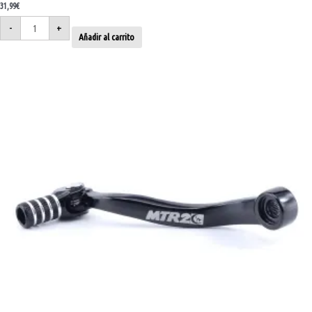
31,99
€
-
+
Añadir al carrito
Palanca
de
cambio
KTM
EXC
TPI
18-
23
KTM
SX
85
18-
26
cantidad