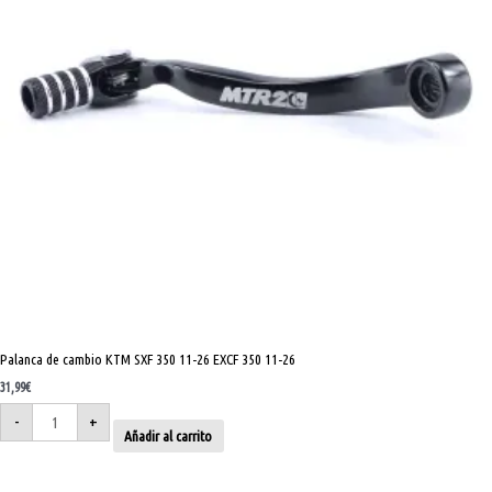
26
cantidad
Palanca de cambio KTM SXF 350 11-26 EXCF 350 11-26
31,99
€
-
+
Añadir al carrito
Palanca
de