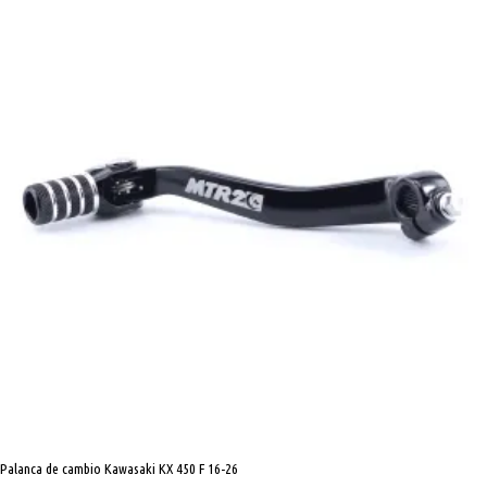
Kawasaki
KX
450
F
16-
26
cantidad
Palanca de cambio Kawasaki KX 450 F 16-26