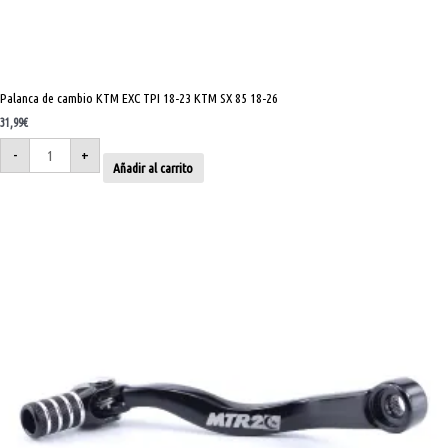
Palanca de cambio KTM EXC TPI 18-23 KTM SX 85 18-26
31,99
€
-
+
Añadir al carrito
Palanca
de
cambio
KTM
SX-
XC-
125
23-
26
EXC
150
24-
26
SX
250
23-
26
cantidad