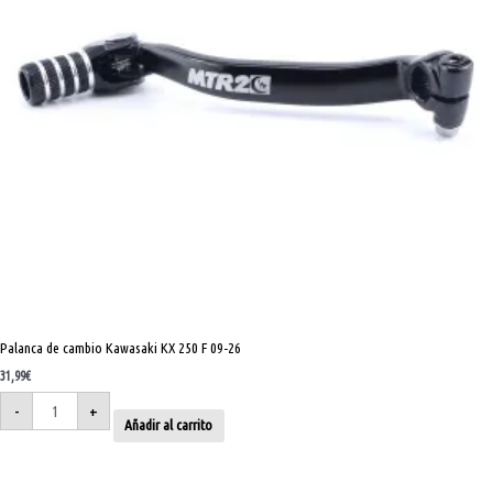
Palanca de cambio Kawasaki KX 250 F 09-26
31,99
€
-
+
Añadir al carrito
Palanca
de
cambio