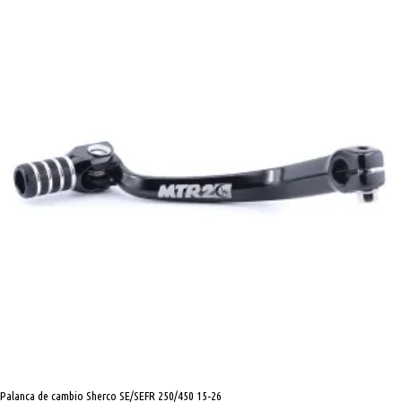
cambio
Sherco
SE/SEFR
250/450
15-
26
cantidad
Palanca de cambio Sherco SE/SEFR 250/450 15-26