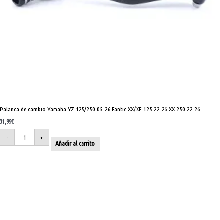
Palanca de cambio Yamaha YZ 125/250 05-26 Fantic XX/XE 125 22-26 XX 250 22-26
31,99
€
-
+
Añadir al carrito
Palanca
de
cambio
Yamaha
YZ
F
250
19-
26
450