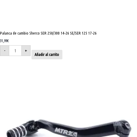
Palanca de cambio Sherco SER 250/300 14-26 SE/SER 125 17-26
31,99
€
-
+
Añadir al carrito
Palanca
de
cambio
Yamaha
YZ
125/250
05-
26
Fantic
XX/XE
125
22-
26
XX
250
22-
26
cantidad