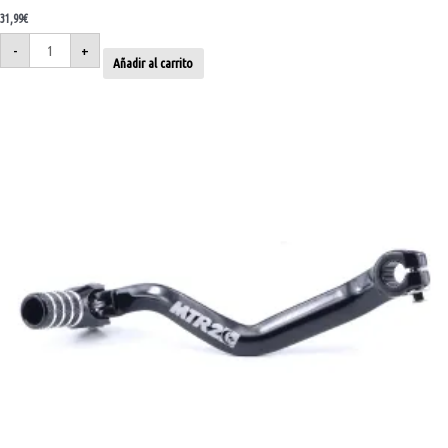
31,99
€
-
+
Añadir al carrito
Palanca
de
cambio
Sherco
SER
250/300
14-
26
SE/SER
125
17-
26
cantidad