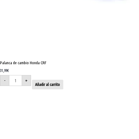
Palanca de cambio Honda CRF
31,99
€
-
+
Añadir al carrito
Palanca
de
cambio
Kawasaki
KX
250
F
09-
26
cantidad