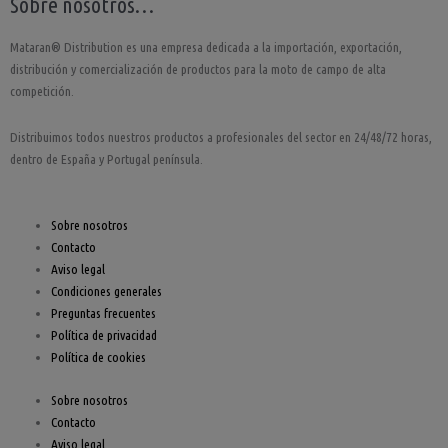
Sobre nosotros…
c
s
u
Mataran® Distribution es una empresa dedicada a la importación, exportación,
e
t
t
distribución y comercialización de productos para la moto de campo de alta
competición.
b
a
u
Distribuimos todos nuestros productos a profesionales del sector en 24/48/72 horas,
o
g
b
dentro de España y Portugal península.
o
r
e
Sobre nosotros
Contacto
k
a
Aviso legal
Condiciones generales
-
m
Preguntas frecuentes
Política de privacidad
f
Política de cookies
Sobre nosotros
Contacto
Aviso legal