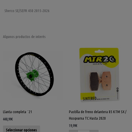
Sherco SE/SEFR 450 2015-2026
Algunos productos de interés
Pastilla
Este
de
freno
producto
delantera
tiene
85
KTM
múltiples
SX
/
variantes.
Husqvarna
Las
TC
Hasta
opciones
2020
cantidad
se
pueden
elegir
Llanta completa ¨21
Pastilla de freno delantera 85 KTM SX /
en
Husqvarna TC Hasta 2020
la
448,99
€
página
19,99
€
Seleccionar opciones