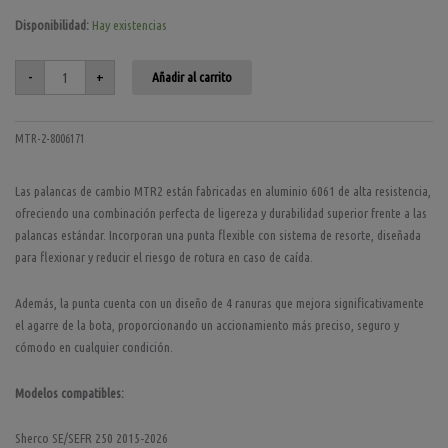
Palanca
Disponibilidad:
Hay existencias
de
cambio
Sherco
SE/SEFR
-
+
Añadir al carrito
250/450
15-
26
cantidad
MTR-2-8006171
Las palancas de cambio MTR2 están fabricadas en aluminio 6061 de alta resistencia,
ofreciendo una combinación perfecta de ligereza y durabilidad superior frente a las
palancas estándar. Incorporan una punta flexible con sistema de resorte, diseñada
para flexionar y reducir el riesgo de rotura en caso de caída.
Además, la punta cuenta con un diseño de 4 ranuras que mejora significativamente
el agarre de la bota, proporcionando un accionamiento más preciso, seguro y
cómodo en cualquier condición.
Modelos compatibles:
Sherco SE/SEFR 250 2015-2026