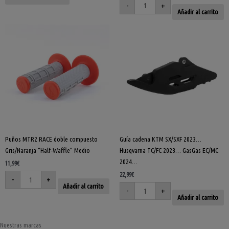
de
-
+
Añadir al carrito
producto
Puños
Guía
MTR2
cadena
RACE
KTM
doble
SX/SXF
compuesto
2023…
Gris/Naranja
Husqvarna
"Half-
TC/FC
Waffle"
2023…
Medio
GasGas
cantidad
EC/MC
2024...
cantidad
Puños MTR2 RACE doble compuesto
Guía cadena KTM SX/SXF 2023…
Gris/Naranja “Half-Waffle” Medio
Husqvarna TC/FC 2023… GasGas EC/MC
2024…
11,99
€
22,99
€
-
+
Añadir al carrito
-
+
Añadir al carrito
Nuestras marcas