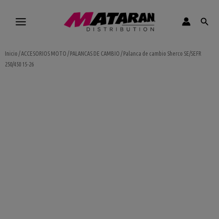
Ir
al
Busca
contenido
Inicio
/
ACCESORIOS MOTO
/
PALANCAS DE CAMBIO
/ Palanca de cambio Sherco SE/SEFR
250/450 15-26