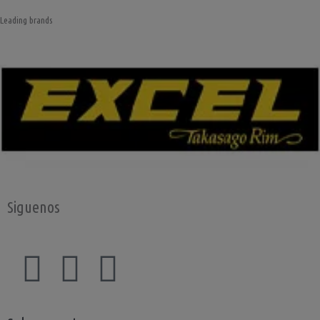
Leading brands
Siguenos
F
I
Y
a
n
o