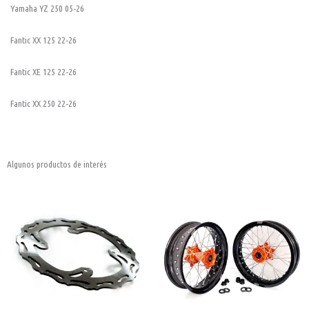
Yamaha YZ 250 05-26
Fantic XX 125 22-26
Fantic XE 125 22-26
Fantic XX 250 22-26
Algunos productos de interés
Disco
Este
freno
delantero
producto
Suzuki
tiene
RMZ
240
múltiples
mm
cantidad
variantes.
Las
opciones
se