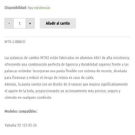
Palanca
Disponibilidad:
Hay existencias
de
cambio
Yamaha
YZ
-
+
Añadir al carrito
125/250
05-
26
Fantic
XX/XE
MTR-2-8006131
125
22-
26
XX
Las palancas de cambio MTR2 están fabricadas en aluminio 6061 de alta resistencia,
250
ofreciendo una combinación perfecta de ligereza y durabilidad superior frente a las
22-
26
palancas estándar. Incorporan una punta flexible con sistema de resorte, diseñada
cantidad
para flexionar y reducir el riesgo de rotura en caso de caída.
Además, la punta cuenta con un diseño de 4 ranuras que mejora significativamente
el agarre de la bota, proporcionando un accionamiento más preciso, seguro y
cómodo en cualquier condición.
Modelos compatibles:
Yamaha YZ 125 05-26