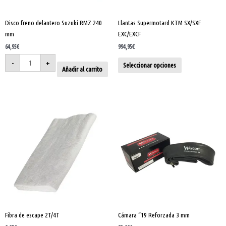
pueden
elegir
Disco freno delantero Suzuki RMZ 240
Llantas Supermotard KTM SX/SXF
en
mm
EXC/EXCF
la
página
64,95
€
994,95
€
de
-
+
Seleccionar opciones
Añadir al carrito
producto
Fibra
Cámara
de
"19
escape
Reforzada
2T/4T
3
cantidad
mm
cantidad
Fibra de escape 2T/4T
Cámara “19 Reforzada 3 mm