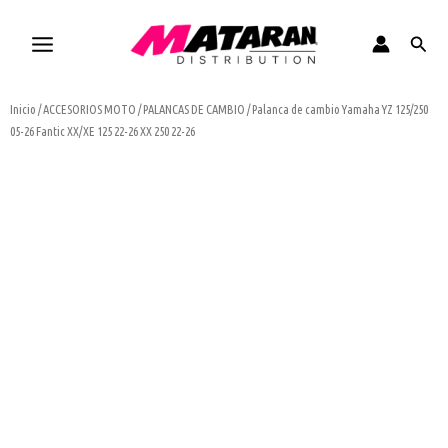
Ir
al
Busca
contenido
Inicio
/
ACCESORIOS MOTO
/
PALANCAS DE CAMBIO
/ Palanca de cambio Yamaha YZ 125/250
05-26 Fantic XX/XE 125 22-26 XX 250 22-26