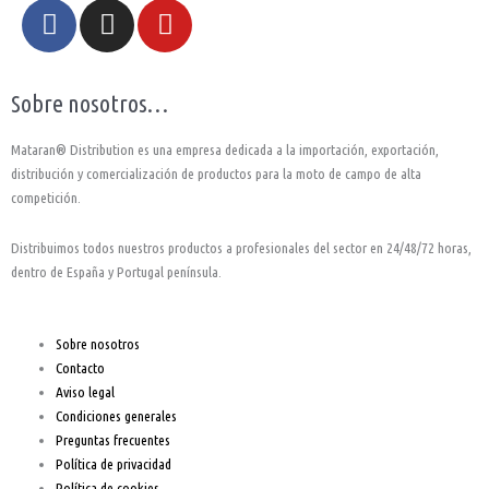
F
I
Y
a
n
o
c
s
u
e
t
t
Sobre nosotros…
b
a
u
o
g
b
Mataran® Distribution es una empresa dedicada a la importación, exportación,
o
r
e
distribución y comercialización de productos para la moto de campo de alta
k
a
competición.
-
m
Distribuimos todos nuestros productos a profesionales del sector en 24/48/72 horas,
f
dentro de España y Portugal península.
Sobre nosotros
Contacto
Aviso legal
Condiciones generales
Preguntas frecuentes
Política de privacidad
Política de cookies