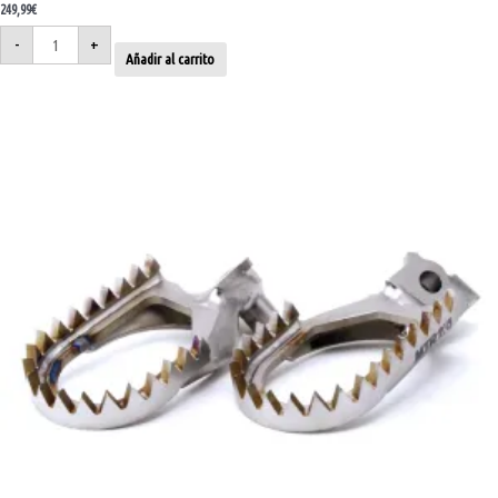
249,99
€
-
+
Añadir al carrito
Estriberas
titanio
Yamaha
YZ
125-
250
99-
26
Fantic
XX
125-
250
21-
26
cantidad