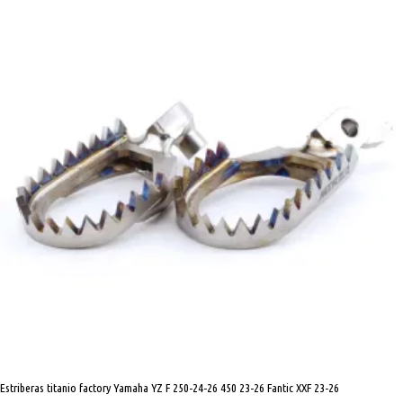
Yamaha
YZ
F
250-
24-
26
450
23-
26
Fantic
XXF
23-
26
cantidad
Estriberas titanio factory Yamaha YZ F 250-24-26 450 23-26 Fantic XXF 23-26