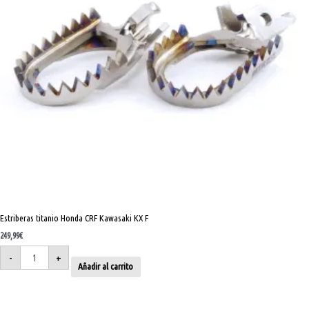
Estriberas titanio Honda CRF Kawasaki KX F
249,99
€
-
+
Añadir al carrito
Estriberas
titanio
factory