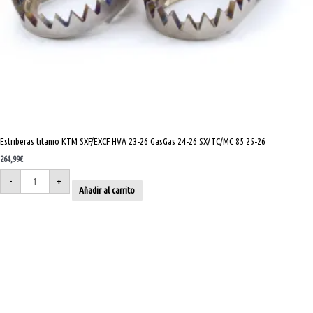
Estriberas titanio KTM SXF/EXCF HVA 23-26 GasGas 24-26 SX/TC/MC 85 25-26
264,99
€
-
+
Añadir al carrito
Estriberas
titanio
Honda
CRF
Kawasaki
KX
F
cantidad