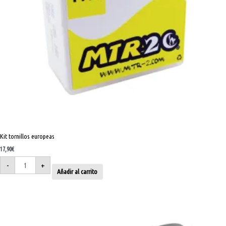
Kit tornillos europeas
17,90
€
-
+
Añadir al carrito
Guardapolvos
horquilla
Kayaba,
WP
48
mm,
Showa