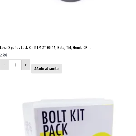
Leva D puños Lock-On KTM 2T 00-15, Beta, TM, Honda CR…
2,99
€
-
+
Añadir al carrito
Kit
tornillos
europeas
cantidad