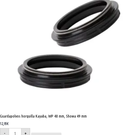
49
mm
cantidad
Guardapolvos horquilla Kayaba, WP 48 mm, Showa 49 mm
12,95
€
-
+