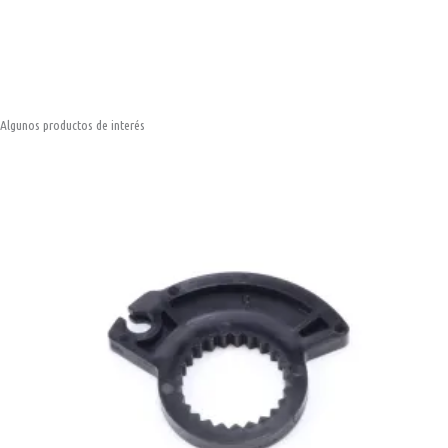
Algunos productos de interés
Leva
D
puños
Lock-
On
KTM
2T
00-
15,
Beta,
TM,
Honda
CR...
cantidad