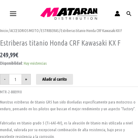
Ir
al
Busca
contenido
Estriberas
Inicio
/
ACCESORIOS MOTO
/
ESTRIBERAS
/ Estriberas titanio Honda CRF Kawasaki KX F
titanio
Honda
CRF
Estriberas titanio Honda CRF Kawasaki KX F
Kawasaki
KX
F
249,99
€
cantidad
Disponibilidad:
Hay existencias
-
+
Añadir al carrito
MTR-2-8003910
Nuestras estriberas de titanio GR5 han sido diseñadas especificamente para motocross o
enduro, pensando en los pilotos que buscan el mejor rendimiento y un aspecto “factory”.
Fabricadas en titanio grado 5 (Ti-6Al-4V), es la aleación de titanio más utilizada a nivel
mundial, valorada por su excepcional combinación de alta resistencia, bajo peso y
excelente resistencia a la corrosión.